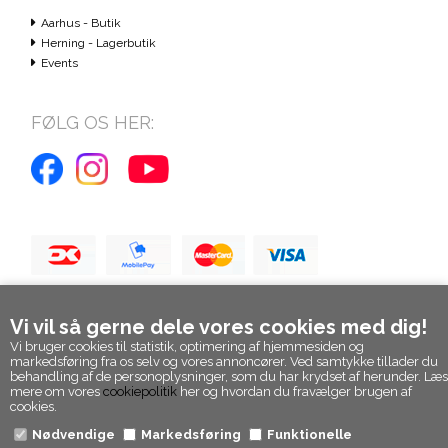
Aarhus - Butik
Herning - Lagerbutik
Events
FØLG OS HER:
Vi vil så gerne dele vores cookies med dig!
Vi bruger cookies til statistik, optimering af hjemmesiden og
markedsføring fra os selv og vores annoncører. Ved samtykke tillader du
behandling af de personoplysninger, som du har krydset af herunder. Læs
mere om vores
cookiepolitik
her og hvordan du fravælger brugen af
cookies.
Nødvendige
Markedsføring
Funktionelle