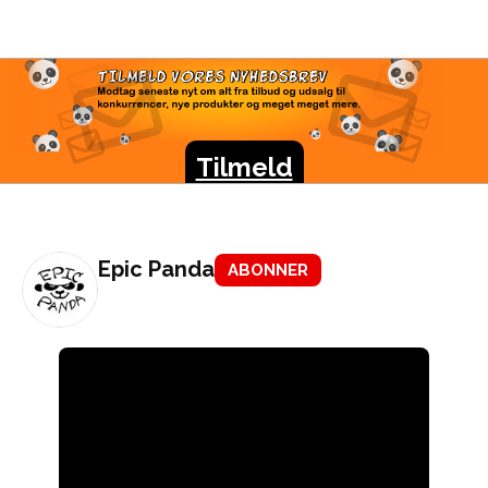
TILMELD VORES
NYHEDSBREV
Modtag seneste nyt om alt fra tilbud og udsalg til
konkurrencer, nye produkter og meget meget mere.
Tilmeld
Epic Panda
ABONNER