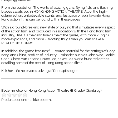
From the publisher "The world of blazing guns, flying fists, and flashing
blades awaits you in HONG KONG ACTION THEATRE! All of the high-
octane action, unbelievable stunts, and fast pace of your favorite Hong
Kong action films can be found within these pages.
With a ground-breaking new style of playing that simulates every aspect
of the action film, and produced in association with the Hong Kong film
industry, HKAT! is the definitive game of the genre, with more kung fu,
more explosions, and more Uzi-toting thugs than you can shake a
REALLY BIG GUN at!
In addition, the game features full source material for the settings of Hong
Kong and China, profiles of industry luminaries such as John Woo, Jackie
Chan, Chow Yun Fat and Bruce Lee, as well as over a hundred entries
detailing some of the best of Hong Kong action films.
Klik her - Se hele vores udvalg af Rollespilsbøger
Bedømmelse for
Hong Kong Action Theatre (B Grade) (Genbrug)
Produktet er endnu ikke bedømt