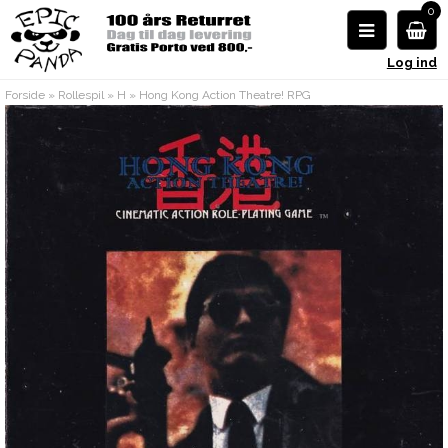
0
Log ind
Forside
»
Rollespil
»
H
»
Hong Kong Action Theatre! RPG