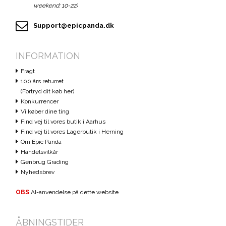
weekend: 10-22)
Support@epicpanda.dk
INFORMATION
Fragt
100 års returret
(Fortryd dit køb her)
Konkurrencer
Vi køber dine ting
Find vej til vores butik i Aarhus
Find vej til vores Lagerbutik i Herning
Om Epic Panda
Handelsvilkår
Genbrug Grading
Nyhedsbrev
OBS
AI-anvendelse på dette website
ÅBNINGSTIDER