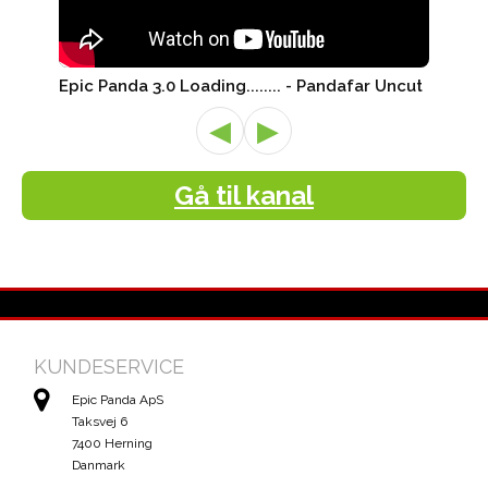
Epic Panda 3.0 Loading........ - Pandafar Uncut
◀
▶
Gå til kanal
KUNDESERVICE
Epic Panda ApS
Taksvej 6
7400 Herning
Danmark