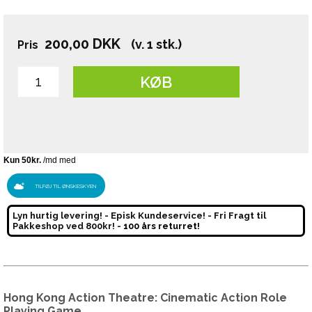
200,00
DKK
(v. 1 stk.)
Pris
KØB
TILFØJ TIL ØNSKESKYEN
Lyn hurtig levering! - Episk Kundeservice! - Fri Fragt til
Pakkeshop ved 800kr! -
100 års returret!
Hong Kong Action Theatre:
Cinematic Action Role
Playing Game