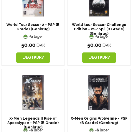
World Tour Soccer 2 - PSP (B
World tour Soccer Challenge
Grade) (Genbrug)
Edition - PSP Spil (B Grade)
(Genbrug)
På lager
På lager
50,00
50,00
DKK
DKK
X-Men Legends II Rise of
X-Men Origins Wolverine - PSP
Apocalypse - PSP (B Grade)
(B Grade) (Genbrug)
(Genbrug)
På lager
På lager