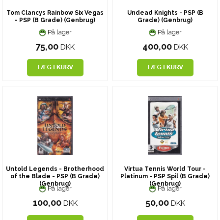
Tom Clancys Rainbow Six Vegas
Undead Knights - PSP (B
- PSP (B Grade) (Genbrug)
Grade) (Genbrug)
På lager
På lager
75,00
400,00
DKK
DKK
Untold Legends - Brotherhood
Virtua Tennis World Tour -
of the Blade - PSP (B Grade)
Platinum - PSP Spil (B Grade)
(Genbrug)
(Genbrug)
På lager
På lager
100,00
50,00
DKK
DKK