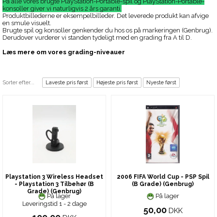
På alle vores brugte PlayStation-Portable-spil og PlayStation-Portable-
konsoller giver vi naturligvis 2 års garanti.
Produktbillederne er eksempelbilleder. Det leverede produkt kan afvige
en smule visuelt.
Brugte spil og konsoller genkender du hos os på markeringen (Genbrug).
Derudover vurderer vi standen tydeligt med en grading fra A til D.
Læs mere om vores grading-niveauer
Sorter efter...
Laveste pris først
Højeste pris først
Nyeste først
Playstation 3 Wireless Headset
2006 FIFA World Cup - PSP Spil
- Playstation 3 Tilbehør (B
(B Grade) (Genbrug)
Grade) (Genbrug)
På lager
På lager
Leveringstid 1 - 2 dage
50,00
DKK