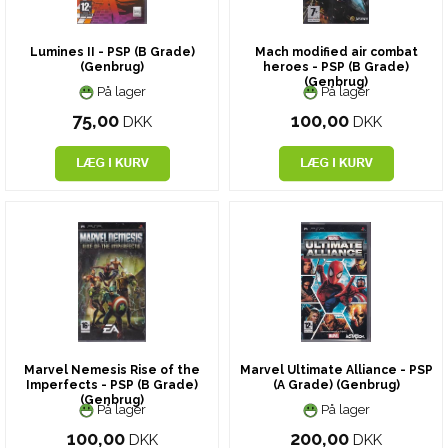
Lumines II - PSP (B Grade)
Mach modified air combat
(Genbrug)
heroes - PSP (B Grade)
(Genbrug)
På lager
På lager
75,00
100,00
DKK
DKK
Marvel Nemesis Rise of the
Marvel Ultimate Alliance - PSP
Imperfects - PSP (B Grade)
(A Grade) (Genbrug)
(Genbrug)
På lager
På lager
100,00
200,00
DKK
DKK