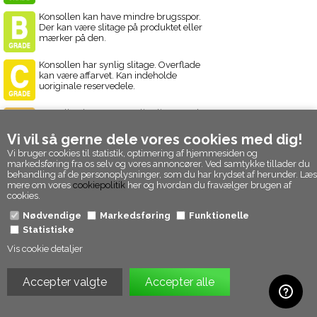
Konsollen kan have mindre brugsspor.
Der kan være slitage på produktet eller
mærker på den.
Konsollen har synlig slitage. Overflade
kan være affarvet. Kan indeholde
uoriginale reservedele.
Konsollen har større synlig slitage. Dele
kan mangle og konsollen kan have
tydelige visuelle skader.
Vi vil så gerne dele vores cookies med dig!
Vi bruger cookies til statistik, optimering af hjemmesiden og
markedsføring fra os selv og vores annoncører. Ved samtykke tillader du
Slitageguide til brugte PSP Spil
behandling af de personoplysninger, som du har krydset af herunder. Læs
Cover og sleeves kan have mindre
mere om vores
cookiepolitik
her og hvordan du fravælger brugen af
brugsspor. Disken har ingen ridser.
cookies.
Nødvendige
Markedsføring
Funktionelle
Statistiske
Spillet kan have mindre brugsspor.
Disken kan være ridset i mindre grad.
Vis cookie detaljer
Spillet kan have større brugsspor. Disken
har større synlige ridser.