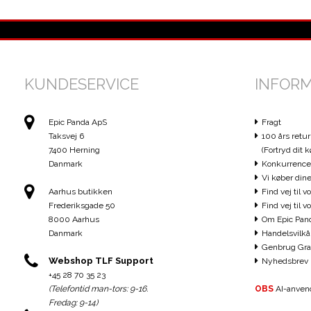
KUNDESERVICE
INFOR
Epic Panda ApS
Fragt
Taksvej 6
100 års retur
7400 Herning
(Fortryd dit k
Danmark
Konkurrence
Vi køber dine
Aarhus butikken
Find vej til v
Frederiksgade 50
Find vej til 
8000 Aarhus
Om Epic Pan
Danmark
Handelsvilkå
Genbrug Gra
Webshop TLF Support
Nyhedsbrev
+45 28 70 35 23
(Telefontid man-tors: 9-16.
OBS
AI-anvend
Fredag: 9-14)