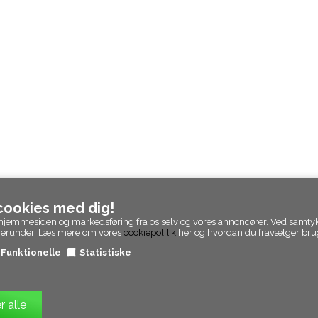
 cookies med dig!
 af hjemmesiden og markedsføring fra os selv og vores annoncører. Ved samty
 herunder. Læs mere om vores
cookiepolitik
her og hvordan du fravælger brug
Funktionelle
Statistiske
© Epicpanda. Alle rettigheder forbeholdt
Webshop lavet af Dandodesign