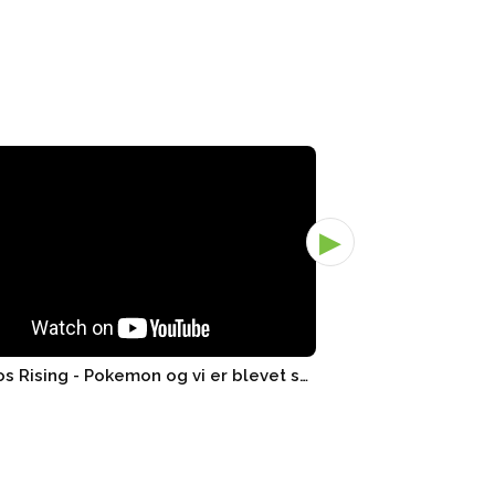
▶
3x Chaos Rising - Pokemon og vi er blevet smidt ud! - Pand..