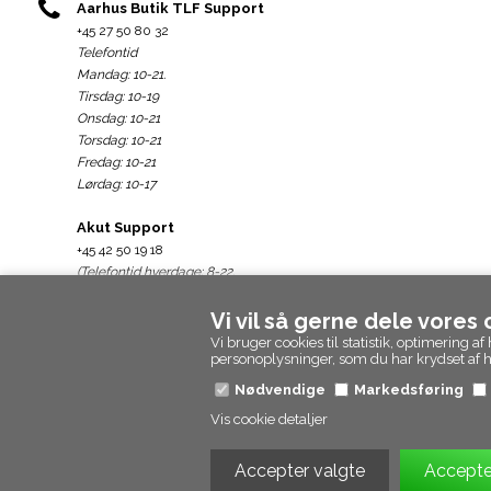
Aarhus Butik TLF Support
+45 27 50 80 32
Telefontid
Mandag: 10-21.
Tirsdag: 10-19
Onsdag: 10-21
Torsdag: 10-21
Fredag: 10-21
Lørdag: 10-17
Akut Support
+45 42 50 19 18
(Telefontid hverdage: 8-22.
weekend: 10-22)
Vi vil så gerne dele vores
Support@epicpanda.dk
Vi bruger cookies til statistik, optimering
personoplysninger, som du har krydset af
Nødvendige
Markedsføring
Vis cookie detaljer