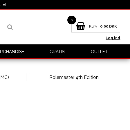
rret
0
Kurv
0,00
DKK
Log ind
RCHANDISE
GRATIS!
OUTLET
RMC)
Rolemaster 4th Edition