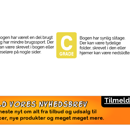
Tilmeld
LMELD VORES NYHEDSBREV
seneste nyt om alt fra tilbud og udsalg til
rencer, nye produkter og meget meget mere.