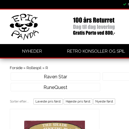
NYHEDER
RETRO KONSOLLER OG SPIL
Forside
»
Rollespil
»
R
Raven Star
RuneQuest
Sorter efter...
Laveste pris først
Højeste pris først
Nyeste først