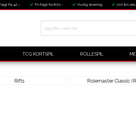
Fragt fra 42,-,
Fri fragt fra 800,-
Hurtig levering
100 års retu
TCG KORTSPIL
ROLLESPIL
ME
Rifts
Rolemaster Classic (