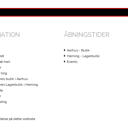
MATION
ÅBNINGSTIDER
Aarhus - Butik
ret
Herning - Lagerbutik
øb her)
Events
r
 ting
ores butik i Aarhus
vores Lagerbutik i Herning
da
r
ding
else på dette website