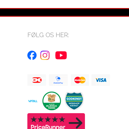
FØLG OS HER: