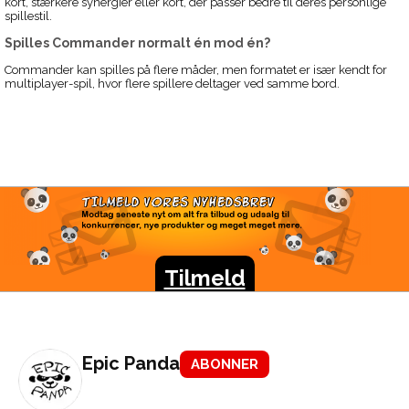
kort, stærkere synergier eller kort, der passer bedre til deres personlige
spillestil.
Spilles Commander normalt én mod én?
Commander kan spilles på flere måder, men formatet er især kendt for
multiplayer-spil, hvor flere spillere deltager ved samme bord.
TILMELD VORES
NYHEDSBREV
Modtag seneste nyt om alt fra tilbud og udsalg til
konkurrencer, nye produkter og meget meget mere.
Tilmeld
Epic Panda
ABONNER