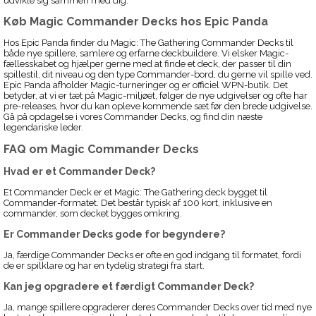
udvikle sig sammen med dig.
Køb Magic Commander Decks hos Epic Panda
Hos Epic Panda finder du Magic: The Gathering Commander Decks til
både nye spillere, samlere og erfarne deckbuildere. Vi elsker Magic-
fællesskabet og hjælper gerne med at finde et deck, der passer til din
spillestil, dit niveau og den type Commander-bord, du gerne vil spille ved.
Epic Panda afholder Magic-turneringer og er officiel WPN-butik. Det
betyder, at vi er tæt på Magic-miljøet, følger de nye udgivelser og ofte har
pre-releases, hvor du kan opleve kommende sæt før den brede udgivelse.
Gå på opdagelse i vores Commander Decks, og find din næste
legendariske leder.
FAQ om Magic Commander Decks
Hvad er et Commander Deck?
Et Commander Deck er et Magic: The Gathering deck bygget til
Commander-formatet. Det består typisk af 100 kort, inklusive en
commander, som decket bygges omkring.
Er Commander Decks gode for begyndere?
Ja, færdige Commander Decks er ofte en god indgang til formatet, fordi
de er spilklare og har en tydelig strategi fra start.
Kan jeg opgradere et færdigt Commander Deck?
Ja, mange spillere opgraderer deres Commander Decks over tid med nye