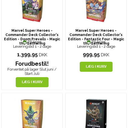
Marvel Super Heroes -
Marvel Super Heroes -
Commander Deck Collector's
Commander Deck Collector's
Edition - Doom Prevails - Magic
Edition - Fantastic Four - Magic
På lager
På lager
the Gathering
the Gathering
Leveringstid 1 - 2 dage
Leveringstid 1 - 2 dage
1.399,95
999,95
DKK
DKK
Forudbestil!
Forventet på lager Slut juni /
Start Juli