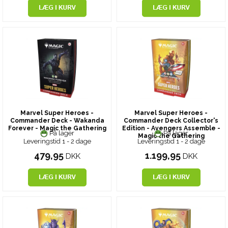
Marvel Super Heroes -
Marvel Super Heroes -
Commander Deck - Wakanda
Commander Deck Collector's
Forever - Magic the Gathering
Edition - Avengers Assemble -
På lager
På lager
Magic the Gathering
Leveringstid 1 - 2 dage
Leveringstid 1 - 2 dage
479,95
1.199,95
DKK
DKK