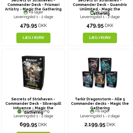
Secrets of Strixhaven -
Secrets of Strixhaven -
Commander Deck - Prismari
Commander Deck - Quandrix
Artistry - Magic the Gathering
Unlimited - Magic the
På lager
På lager
Gathering
Leveringstid 1 - 2 dage
Leveringstid 1 - 2 dage
479,95
479,95
DKK
DKK
Secrets of Strixhaven -
Tarkir Dragonstorm - Alle 5
Commander Deck - Silverquill
Commander decks - Magic the
Influence - Magic the
Gathering
Forudbestilling
På lager
Gathering
Leveringstid 1 - 2 dage
Leveringstid 1 - 2 dage
699,95
2.199,95
DKK
DKK