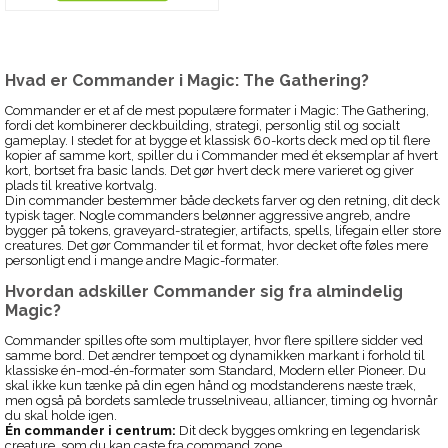
Hvad er Commander i Magic: The Gathering?
Commander er et af de mest populære formater i Magic: The Gathering,
fordi det kombinerer deckbuilding, strategi, personlig stil og socialt
gameplay. I stedet for at bygge et klassisk 60-korts deck med op til flere
kopier af samme kort, spiller du i Commander med ét eksemplar af hvert
kort, bortset fra basic lands. Det gør hvert deck mere varieret og giver
plads til kreative kortvalg.
Din commander bestemmer både deckets farver og den retning, dit deck
typisk tager. Nogle commanders belønner aggressive angreb, andre
bygger på tokens, graveyard-strategier, artifacts, spells, lifegain eller store
creatures. Det gør Commander til et format, hvor decket ofte føles mere
personligt end i mange andre Magic-formater.
Hvordan adskiller Commander sig fra almindelig
Magic?
Commander spilles ofte som multiplayer, hvor flere spillere sidder ved
samme bord. Det ændrer tempoet og dynamikken markant i forhold til
klassiske én-mod-én-formater som Standard, Modern eller Pioneer. Du
skal ikke kun tænke på din egen hånd og modstanderens næste træk,
men også på bordets samlede trusselniveau, alliancer, timing og hvornår
du skal holde igen.
Én commander i centrum:
Dit deck bygges omkring en legendarisk
creature, som du kan caste fra command zone.