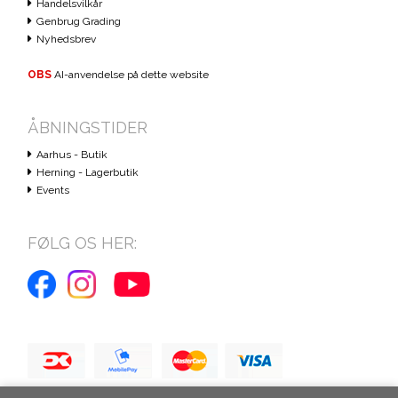
Handelsvilkår
Genbrug Grading
Nyhedsbrev
OBS
AI-anvendelse på dette website
ÅBNINGSTIDER
Aarhus - Butik
Herning - Lagerbutik
Events
FØLG OS HER: