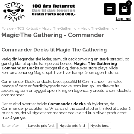
0
Log ind
Forside
»
TCG Kortspil
»
Magic: The Gathering
»
Magic The Gathering -
Magic The Gathering - Commander
Commander
Commander Decks til Magic The Gathering
Vælg din legendariske leder, saml dit deck omkring en stærk strategi, og
gør dig klar til episke kampe ved bordet.
Magic: The Gathering
Commander Decks
er bygget til dig, der elsker store plays, vilde
kombinationer og Magic-spil, hvor hver kamp får sin egen historie.
Commander Decks er decks lavet specifikt til Commander-formatet.
Mange af dem er færdigbyggede decks, som kan spilles direkte fra
æsken, og som er bygget op omkring en legendary creature som deckets
commander.
Det er altid svært at holde
Commander decks
på hylderne, da
Commander produkter fra Wizards of the coast altid er limited til 1 eller 2
print runs, det vil sige at commander decks altid kun bliver produceret
max 2 gange.
Sorter efter...
Laveste pris først
Højeste pris først
Nyeste først