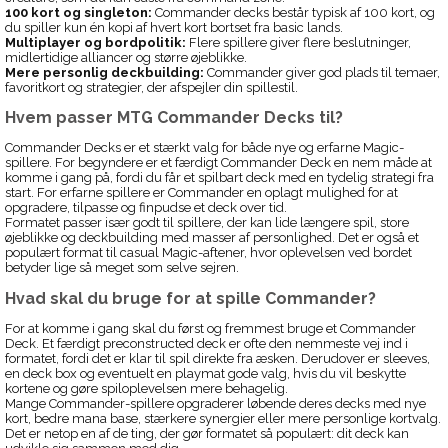
100 kort og singleton:
Commander decks består typisk af 100 kort, og
du spiller kun én kopi af hvert kort bortset fra basic lands.
Multiplayer og bordpolitik:
Flere spillere giver flere beslutninger,
midlertidige alliancer og større øjeblikke.
Mere personlig deckbuilding:
Commander giver god plads til temaer,
favoritkort og strategier, der afspejler din spillestil.
Hvem passer MTG Commander Decks til?
Commander Decks er et stærkt valg for både nye og erfarne Magic-
spillere. For begyndere er et færdigt Commander Deck en nem måde at
komme i gang på, fordi du får et spilbart deck med en tydelig strategi fra
start. For erfarne spillere er Commander en oplagt mulighed for at
opgradere, tilpasse og finpudse et deck over tid.
Formatet passer især godt til spillere, der kan lide længere spil, store
øjeblikke og deckbuilding med masser af personlighed. Det er også et
populært format til casual Magic-aftener, hvor oplevelsen ved bordet
betyder lige så meget som selve sejren.
Hvad skal du bruge for at spille Commander?
For at komme i gang skal du først og fremmest bruge et Commander
Deck. Et færdigt preconstructed deck er ofte den nemmeste vej ind i
formatet, fordi det er klar til spil direkte fra æsken. Derudover er sleeves,
en deck box og eventuelt en playmat gode valg, hvis du vil beskytte
kortene og gøre spiloplevelsen mere behagelig.
Mange Commander-spillere opgraderer løbende deres decks med nye
kort, bedre mana base, stærkere synergier eller mere personlige kortvalg.
Det er netop en af de ting, der gør formatet så populært: dit deck kan