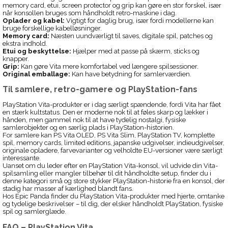
memory card, etui, screen protector og grip kan gøre en stor forskel, især
når konsollen bruges som håndholdt retro-maskine i dag.
Oplader og kabel:
Vigtigt for daglig brug, især fordi modellerne kan
bruge forskellige kabelløsninger.
Memory card:
Næsten uundværligt til saves, digitale spil, patches og
ekstra indhold.
Etui og beskyttelse:
Hjælper med at passe på skærm, sticks og
knapper.
Grip:
Kan gøre Vita mere komfortabel ved længere spilsessioner.
Original emballage:
Kan have betydning for samlerværdien.
Til samlere, retro-gamere og PlayStation-fans
PlayStation Vita-produkter er i dag særligt spændende, fordi Vita har fået
en stærk kultstatus. Den er moderne nok til at føles skarp og lækker i
hånden, men gammel nok til at have tydelig nostalgi, fysiske
samlerobjekter og en særlig plads i PlayStation-historien.
For samlere kan PS Vita OLED, PS Vita Slim, PlayStation TV, komplette
spil, memory cards, limited editions, japanske udgivelser, indieudgivelser,
originale opladere, farvevarianter og velholdte EU-versioner være særligt
interessante.
Uanset om du leder efter en PlayStation Vita-konsol, vil udvide din Vita-
spilsamling eller mangler tilbehør til dit håndholdte setup, finder du i
denne kategori små og store stykker PlayStation-historie fra en konsol, der
stadig har masser af kærlighed blandt fans.
Hos Epic Panda finder du PlayStation Vita-produkter med hjerte, omtanke
og tydelige beskrivelser – til dig, der elsker håndholdt PlayStation, fysiske
spil og samlerglæde.
FAQ – PlayStation Vita