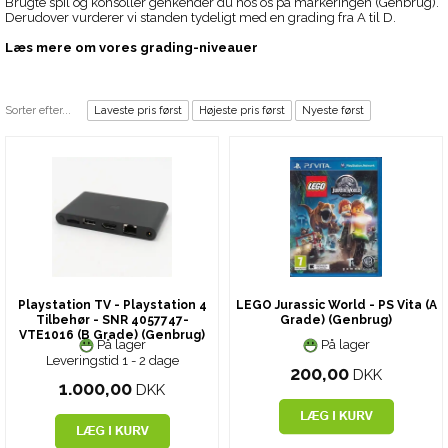
Brugte spil og konsoller genkender du hos os på markeringen (Genbrug).
Derudover vurderer vi standen tydeligt med en grading fra A til D.
Læs mere om vores grading-niveauer
Sorter efter...
Laveste pris først
Højeste pris først
Nyeste først
Playstation TV - Playstation 4
LEGO Jurassic World - PS Vita (A
Tilbehør - SNR 4057747-
Grade) (Genbrug)
VTE1016 (B Grade) (Genbrug)
På lager
På lager
Leveringstid 1 - 2 dage
200,00
DKK
1.000,00
DKK