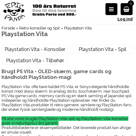
0
Log ind
Forside
»
Retro konsoller og Spil
»
Playstation Vita
Playstation Vita
Playstation Vita - Konsoller
Playstation Vita - Spil
Playstation Vita - Tilbehør
Brugt PS Vita - OLED-skærm, game cards og
håndholdt PlayStation-magi
PlayStation Vita, ofte bare kaldet PS Vita, er Sonys elegante håndholdte
konsol med skarp skærm, to analog sticks, touchskærm, rear touchpad,
PS Vita game cards, memory cards og en stærk samling af japanske spil,
indieperler og håndholdte PlayStation-oplevelser. Her finder du
PlayStation Vita-produkter til retro-gamere, samlere og PlayStation-fans,
der elsker fysisk samlerglæde og moderne håndholdt nostalgi.
På alle vores brugte PlayStation-Vita-spil og PlayStation-Vita-konsoller
giver vi naturligvis 2 års garanti.
Produktbillederne er eksempelbilleder. Det leverede produkt kan afvige
en smule visuelt.