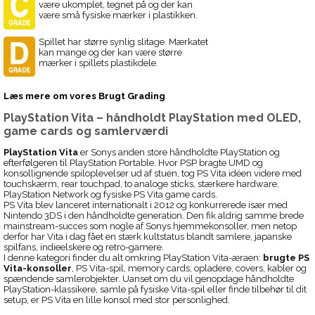
være ukomplet, tegnet på og der kan
være små fysiske mærker i plastikken.
Spillet har større synlig slitage. Mærkatet
kan mange og der kan være større
mærker i spillets plastikdele.
Læs mere om vores Brugt Grading
PlayStation Vita – håndholdt PlayStation med OLED,
game cards og samlerværdi
PlayStation Vita
er Sonys anden store håndholdte PlayStation og
efterfølgeren til PlayStation Portable. Hvor PSP bragte UMD og
konsollignende spiloplevelser ud af stuen, tog PS Vita idéen videre med
touchskærm, rear touchpad, to analoge sticks, stærkere hardware,
PlayStation Network og fysiske PS Vita game cards.
PS Vita blev lanceret internationalt i 2012 og konkurrerede især med
Nintendo 3DS i den håndholdte generation. Den fik aldrig samme brede
mainstream-succes som nogle af Sonys hjemmekonsoller, men netop
derfor har Vita i dag fået en stærk kultstatus blandt samlere, japanske
spilfans, indieelskere og retro-gamere.
I denne kategori finder du alt omkring PlayStation Vita-æraen:
brugte PS
Vita-konsoller
, PS Vita-spil, memory cards, opladere, covers, kabler og
spændende samlerobjekter. Uanset om du vil genopdage håndholdte
PlayStation-klassikere, samle på fysiske Vita-spil eller finde tilbehør til dit
setup, er PS Vita en lille konsol med stor personlighed.