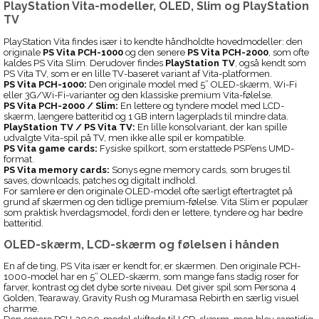
PlayStation Vita-modeller, OLED, Slim og PlayStation
TV
PlayStation Vita findes især i to kendte håndholdte hovedmodeller: den
originale
PS Vita PCH-1000
og den senere
PS Vita PCH-2000
, som ofte
kaldes PS Vita Slim. Derudover findes
PlayStation TV
, også kendt som
PS Vita TV, som er en lille TV-baseret variant af Vita-platformen.
PS Vita PCH-1000:
Den originale model med 5” OLED-skærm, Wi-Fi
eller 3G/Wi-Fi-varianter og den klassiske premium Vita-følelse.
PS Vita PCH-2000 / Slim:
En lettere og tyndere model med LCD-
skærm, længere batteritid og 1 GB intern lagerplads til mindre data.
PlayStation TV / PS Vita TV:
En lille konsolvariant, der kan spille
udvalgte Vita-spil på TV, men ikke alle spil er kompatible.
PS Vita game cards:
Fysiske spilkort, som erstattede PSP’ens UMD-
format.
PS Vita memory cards:
Sonys egne memory cards, som bruges til
saves, downloads, patches og digitalt indhold.
For samlere er den originale OLED-model ofte særligt eftertragtet på
grund af skærmen og den tidlige premium-følelse. Vita Slim er populær
som praktisk hverdagsmodel, fordi den er lettere, tyndere og har bedre
batteritid.
OLED-skærm, LCD-skærm og følelsen i hånden
En af de ting, PS Vita især er kendt for, er skærmen. Den originale PCH-
1000-model har en 5” OLED-skærm, som mange fans stadig roser for
farver, kontrast og det dybe sorte niveau. Det giver spil som Persona 4
Golden, Tearaway, Gravity Rush og Muramasa Rebirth en særlig visuel
charme.