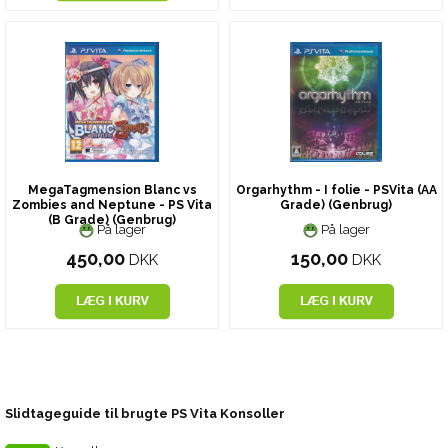
MegaTagmension Blanc vs
Orgarhythm - I folie - PSVita (AA
Zombies and Neptune - PS Vita
Grade) (Genbrug)
(B Grade) (Genbrug)
På lager
På lager
450,00
150,00
DKK
DKK
Slidtageguide til brugte PS Vita Konsoller