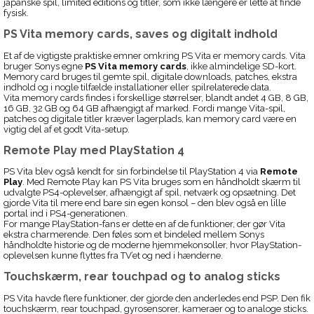
japanske spil, limited editions og titler, som ikke længere er lette at finde
fysisk.
PS Vita memory cards, saves og digitalt indhold
Et af de vigtigste praktiske emner omkring PS Vita er memory cards. Vita
bruger Sonys egne
PS Vita memory cards
, ikke almindelige SD-kort.
Memory card bruges til gemte spil, digitale downloads, patches, ekstra
indhold og i nogle tilfælde installationer eller spilrelaterede data.
Vita memory cards findes i forskellige størrelser, blandt andet 4 GB, 8 GB,
16 GB, 32 GB og 64 GB afhængigt af marked. Fordi mange Vita-spil,
patches og digitale titler kræver lagerplads, kan memory card være en
vigtig del af et godt Vita-setup.
Remote Play med PlayStation 4
PS Vita blev også kendt for sin forbindelse til PlayStation 4 via
Remote
Play
. Med Remote Play kan PS Vita bruges som en håndholdt skærm til
udvalgte PS4-oplevelser, afhængigt af spil, netværk og opsætning. Det
gjorde Vita til mere end bare sin egen konsol – den blev også en lille
portal ind i PS4-generationen.
For mange PlayStation-fans er dette en af de funktioner, der gør Vita
ekstra charmerende. Den føles som et bindeled mellem Sonys
håndholdte historie og de moderne hjemmekonsoller, hvor PlayStation-
oplevelsen kunne flyttes fra TV’et og ned i hænderne.
Touchskærm, rear touchpad og to analog sticks
PS Vita havde flere funktioner, der gjorde den anderledes end PSP. Den fik
touchskærm, rear touchpad, gyrosensorer, kameraer og to analoge sticks.