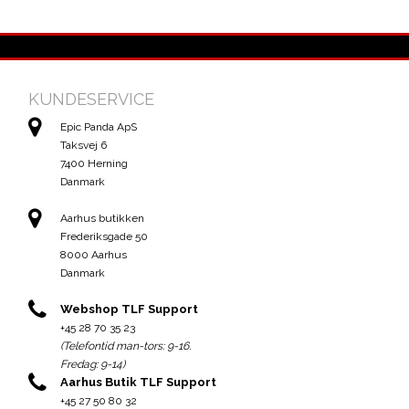
KUNDESERVICE
Epic Panda ApS
Taksvej 6
7400 Herning
Danmark
Aarhus butikken
Frederiksgade 50
8000 Aarhus
Danmark
Webshop TLF Support
+45 28 70 35 23
(Telefontid man-tors: 9-16.
Fredag: 9-14)
Aarhus Butik TLF Support
+45 27 50 80 32