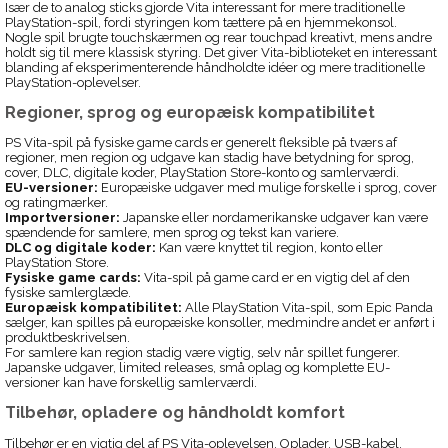
Især de to analog sticks gjorde Vita interessant for mere traditionelle
PlayStation-spil, fordi styringen kom tættere på en hjemmekonsol.
Nogle spil brugte touchskærmen og rear touchpad kreativt, mens andre
holdt sig til mere klassisk styring. Det giver Vita-biblioteket en interessant
blanding af eksperimenterende håndholdte idéer og mere traditionelle
PlayStation-oplevelser.
Regioner, sprog og europæisk kompatibilitet
PS Vita-spil på fysiske game cards er generelt fleksible på tværs af
regioner, men region og udgave kan stadig have betydning for sprog,
cover, DLC, digitale koder, PlayStation Store-konto og samlerværdi.
EU-versioner:
Europæiske udgaver med mulige forskelle i sprog, cover
og ratingmærker.
Importversioner:
Japanske eller nordamerikanske udgaver kan være
spændende for samlere, men sprog og tekst kan variere.
DLC og digitale koder:
Kan være knyttet til region, konto eller
PlayStation Store.
Fysiske game cards:
Vita-spil på game card er en vigtig del af den
fysiske samlerglæde.
Europæisk kompatibilitet:
Alle PlayStation Vita-spil, som Epic Panda
sælger, kan spilles på europæiske konsoller, medmindre andet er anført i
produktbeskrivelsen.
For samlere kan region stadig være vigtig, selv når spillet fungerer.
Japanske udgaver, limited releases, små oplag og komplette EU-
versioner kan have forskellig samlerværdi.
Tilbehør, opladere og håndholdt komfort
Tilbehør er en vigtig del af PS Vita-oplevelsen. Oplader, USB-kabel,