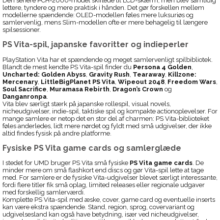
Den senere PCH-2000-model skiftede til LCD-skærm, men blev samtidig
lettere, tyndere og mere praktisk i hånden. Det gør forskellen mellem
modellerne spændende: OLED-modellen føles mere luksuriøs og
samlervenlig, mens Slim-modellen ofte er mere behagelig til længere
spilsessioner.
PS Vita-spil, japanske favoritter og indieperler
PlayStation Vita har et spændende og meget samlervenligt spilbibliotek.
Blandt de mest kendte PS Vita-spil finder du
Persona 4 Golden
,
Uncharted: Golden Abyss
,
Gravity Rush
,
Tearaway
,
Killzone:
Mercenary
,
LittleBigPlanet PS Vita
,
Wipeout 2048
,
Freedom Wars
,
Soul Sacrifice
,
Muramasa Rebirth
,
Dragon’s Crown
og
Danganronpa
.
Vita blev særligt stærk på japanske rollespil, visual novels,
nicheudgivelser, indie-spil, taktiske spil og kompakte actionoplevelser. For
mange samlere er netop det en stor del af charmen: PS Vita-biblioteket
føles anderledes, lidt mere nørdet og fyldt med små udgivelser, der ikke
altid findes fysisk på andre platforme.
Fysiske PS Vita game cards og samlerglæde
I stedet for UMD bruger PS Vita små fysiske
PS Vita game cards
. De
minder mere om små flashkort end discs og gør Vita-spil lette at tage
med. For samlere er de fysiske Vita-udgivelser blevet særligt interessante,
fordi flere titler fik små oplag, limited releases eller regionale udgaver
med forskellig samlerværdi.
Komplette PS Vita-spil med æske, cover, game card og eventuelle inserts
kan være ekstra spændende. Stand, region, sprog, covervariant og
udgivelsesland kan også have betydning, især ved nicheudgivelser,