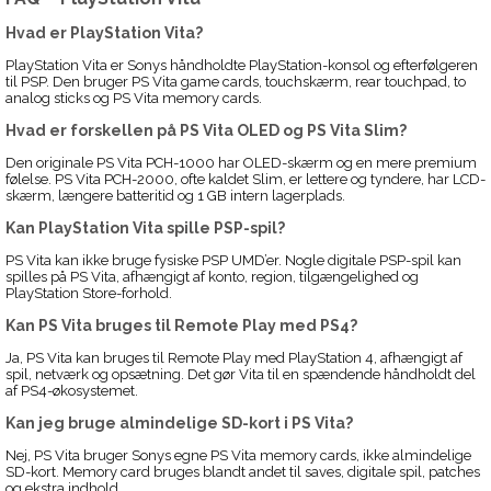
Hvad er PlayStation Vita?
PlayStation Vita er Sonys håndholdte PlayStation-konsol og efterfølgeren
til PSP. Den bruger PS Vita game cards, touchskærm, rear touchpad, to
analog sticks og PS Vita memory cards.
Hvad er forskellen på PS Vita OLED og PS Vita Slim?
Den originale PS Vita PCH-1000 har OLED-skærm og en mere premium
følelse. PS Vita PCH-2000, ofte kaldet Slim, er lettere og tyndere, har LCD-
skærm, længere batteritid og 1 GB intern lagerplads.
Kan PlayStation Vita spille PSP-spil?
PS Vita kan ikke bruge fysiske PSP UMD’er. Nogle digitale PSP-spil kan
spilles på PS Vita, afhængigt af konto, region, tilgængelighed og
PlayStation Store-forhold.
Kan PS Vita bruges til Remote Play med PS4?
Ja, PS Vita kan bruges til Remote Play med PlayStation 4, afhængigt af
spil, netværk og opsætning. Det gør Vita til en spændende håndholdt del
af PS4-økosystemet.
Kan jeg bruge almindelige SD-kort i PS Vita?
Nej, PS Vita bruger Sonys egne PS Vita memory cards, ikke almindelige
SD-kort. Memory card bruges blandt andet til saves, digitale spil, patches
og ekstra indhold.