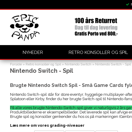
NYHEDER
RETRO KONSOLLER OG SPIL
Forside
»
Retro konsoller og Spil
»
Nintendo Switch
»
Nintendo Switch - Spil
Nintendo Switch - Spil
Brugte Nintendo Switch Spil - Små Game Cards fy
Nintendo Switch-spil står for store eventyr, hyggelige multiplayer-aft
Splatoon eller Kirby, finder du her brugte Switch-spil til Nintendo-fa
På alle vores brugte Nintendo-Switch-spil giver vi naturligvis 2 års gar
Produktbillederne er eksempelbilleder. Det leverede spil kan afvige e
Brugte spil og konsoller genkender du hos os på markeringen (Genbrug
Læs mere om vores grading-niveauer