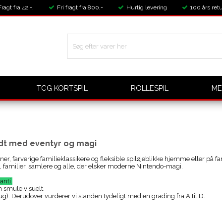
Fragt fra 42,-,
Fri fragt fra 800,-
Hurtig levering
100 års retu
TCG KORTSPIL
ROLLESPIL
ME
ldt med eventyr og magi
ener, farverige familieklassikere og fleksible spiløjeblikke hjemme eller på
ns, familier, samlere og alle, der elsker moderne Nintendo-magi.
anti.
n smule visuelt.
). Derudover vurderer vi standen tydeligt med en grading fra A til D.