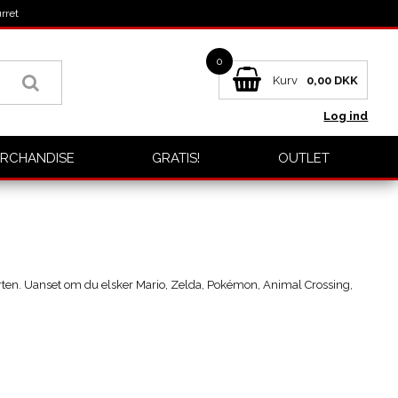
rret
0
Kurv
0,00
DKK
Log ind
RCHANDISE
GRATIS!
OUTLET
 farten. Uanset om du elsker Mario, Zelda, Pokémon, Animal Crossing,