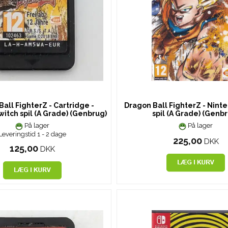
all FighterZ - Cartridge -
Dragon Ball FighterZ - Nint
itch spil (A Grade) (Genbrug)
spil (A Grade) (Genb
På lager
På lager
Leveringstid 1 - 2 dage
225,00
DKK
125,00
DKK