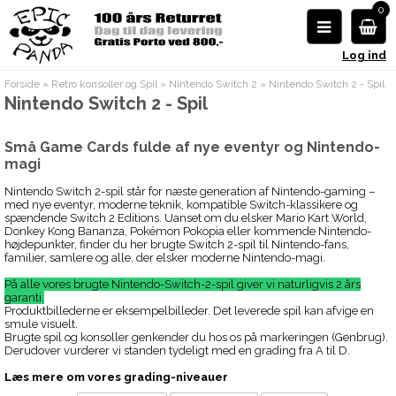
0
Log ind
Forside
»
Retro konsoller og Spil
»
Nintendo Switch 2
»
Nintendo Switch 2 - Spil
Nintendo Switch 2 - Spil
Små Game Cards fulde af nye eventyr og Nintendo-
magi
Nintendo Switch 2-spil står for næste generation af Nintendo-gaming –
med nye eventyr, moderne teknik, kompatible Switch-klassikere og
spændende Switch 2 Editions. Uanset om du elsker Mario Kart World,
Donkey Kong Bananza, Pokémon Pokopia eller kommende Nintendo-
højdepunkter, finder du her brugte Switch 2-spil til Nintendo-fans,
familier, samlere og alle, der elsker moderne Nintendo-magi.
På alle vores brugte Nintendo-Switch-2-spil giver vi naturligvis 2 års
garanti.
Produktbillederne er eksempelbilleder. Det leverede spil kan afvige en
smule visuelt.
Brugte spil og konsoller genkender du hos os på markeringen (Genbrug).
Derudover vurderer vi standen tydeligt med en grading fra A til D.
Læs mere om vores grading-niveauer