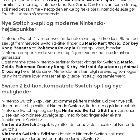
familier, samlere og Nintendo-fans. Sæt Game Card’et i, start konsollen og
spil med det samme – netop den enkle og fleksible Nintendo-følelse gør
Switch 2-æraen så spændende.
Nye Switch 2-spil og moderne Nintendo-
højdepunkter
Nintendo Switch 2 samler nye spil, kendte serier og friske idéer. Blandt de
særligt fremhævede Switch 2-titler finder du
Mario Kart World
,
Donkey
Kong Bananza
og
Pokémon Pokopia
. Disse spil viser, hvordan
Nintendo bringer kendte verdener og figurer videre ind i næste hybrid-
generation.
Også mange store Nintendo-serier er fortsat vigtige for Switch 2.
Mario
,
Zelda
,
Pokémon
,
Donkey Kong
,
Kirby
,
Metroid
,
Splatoon
og
Animal
Crossing
hører til de serier, Nintendo-fans har fulgt i årevis, og som også
på ny hardware lover masser af spilglæde, nostalgi og samlerværdi.
Switch 2 Edition, kompatible Switch-spil og nye
muligheder
Nintendo Switch 2-spil kan udkomme på flere måder. Ud over nye spil,
der er udviklet specifikt til Nintendo Switch 2, findes der også kompatible
Nintendo Switch-spil og særlige
Nintendo Switch 2 Edition
-versioner.
Disse kan kombinere udvalgte spil med forbedringer eller ekstra
funktioner til Switch 2.
Nintendo Switch 2-spil:
Nye titler, der er udviklet specifikt til Nintendo
Switch 2.
Nintendo Switch 2 Edition:
Udvalgte Nintendo Switch-spil med
upgrade pack, der udnytter mulighederne i Switch 2.