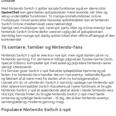
Online
Med Nintendo Switch 2 spiller sociale funktioner også en større rolle.
GameChat
kan gøre fælles spiloplevelser mere levende, når titler og
setup understøtter funktionen. Til mange onlinefunktioner, online
multiplayer, cloud saves eller klassiske spilbiblioteker kan et Nintendo
Switch Online-medlemskab være nødvendigt.
Særligt ved multiplayer-spil, racerspil, party-titler og online-eventyr kan
Nintendo Switch Online derfor være en vigtig del af spiloplevelsen.
Samtidig kan mange spil stadig spilles lokalt eller offline afhængigt af den
konkrete titel.
Til samlere, familier og Nintendo-fans
Nintendo Switch 2-spil er ikke kun nye spil, men også starten på en ny
Nintendo-samling. For samlere er tidlige udgivelser, fysiske Game Cards,
Special Editions, komplette spil med æske og populære Nintendo-serier
særligt interessante.
For familier giver Switch 2-spil fleksible spiløjeblikke hjemme og på
farten. For Nintendo-fans handler det om nye eventyr, velkendte figurer
og følelsen af at være med fra starten af en ny konsolgeneration.
Uanset om du vil udvide din Switch 2-samling, opdage nye Nintendo-spil
eller opleve kompatible Switch-klassikere på nyere hardware, er brugte
Nintendo Switch 2-spil et spændende sted at starte i næste Nintendo-æra.
Hos Epic Panda finder du brugte Nintendo Switch 2-spil med hjerte,
omtanke og tydelige beskrivelser – til dig, der elsker Nintendo-eventyr,
samlerglæde og moderne gaming-magi.
Populære Nintendo Switch 2-spil