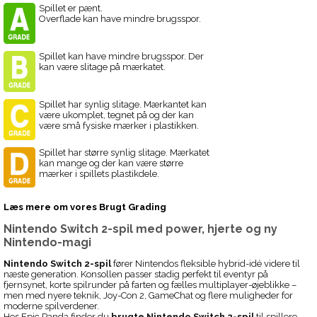
Spillet er pænt.
Overflade kan have mindre brugsspor.
Spillet kan have mindre brugsspor. Der
kan være slitage på mærkatet.
Spillet har synlig slitage. Mærkantet kan
være ukomplet, tegnet på og der kan
være små fysiske mærker i plastikken.
Spillet har større synlig slitage. Mærkatet
kan mange og der kan være større
mærker i spillets plastikdele.
Læs mere om vores Brugt Grading
Nintendo Switch 2-spil med power, hjerte og ny
Nintendo-magi
Nintendo Switch 2-spil
fører Nintendos fleksible hybrid-idé videre til
næste generation. Konsollen passer stadig perfekt til eventyr på
fjernsynet, korte spilrunder på farten og fælles multiplayer-øjeblikke –
men med nyere teknik, Joy-Con 2, GameChat og flere muligheder for
moderne spilverdener.
Hos Epic Panda finder du
brugte Nintendo Switch 2-spil
til spillere,