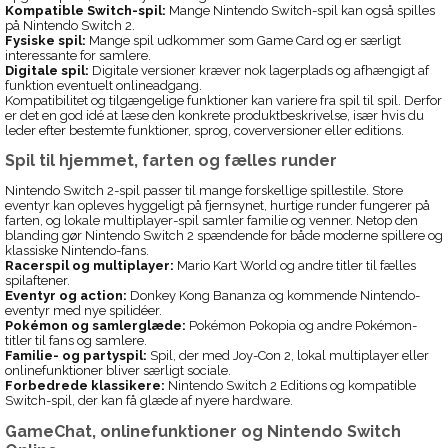
Kompatible Switch-spil:
Mange Nintendo Switch-spil kan også spilles
på Nintendo Switch 2.
Fysiske spil:
Mange spil udkommer som Game Card og er særligt
interessante for samlere.
Digitale spil:
Digitale versioner kræver nok lagerplads og afhængigt af
funktion eventuelt onlineadgang.
Kompatibilitet og tilgængelige funktioner kan variere fra spil til spil. Derfor
er det en god idé at læse den konkrete produktbeskrivelse, især hvis du
leder efter bestemte funktioner, sprog, coverversioner eller editions.
Spil til hjemmet, farten og fælles runder
Nintendo Switch 2-spil passer til mange forskellige spillestile. Store
eventyr kan opleves hyggeligt på fjernsynet, hurtige runder fungerer på
farten, og lokale multiplayer-spil samler familie og venner. Netop den
blanding gør Nintendo Switch 2 spændende for både moderne spillere og
klassiske Nintendo-fans.
Racerspil og multiplayer:
Mario Kart World og andre titler til fælles
spilaftener.
Eventyr og action:
Donkey Kong Bananza og kommende Nintendo-
eventyr med nye spilidéer.
Pokémon og samlerglæde:
Pokémon Pokopia og andre Pokémon-
titler til fans og samlere.
Familie- og partyspil:
Spil, der med Joy-Con 2, lokal multiplayer eller
onlinefunktioner bliver særligt sociale.
Forbedrede klassikere:
Nintendo Switch 2 Editions og kompatible
Switch-spil, der kan få glæde af nyere hardware.
GameChat, onlinefunktioner og Nintendo Switch