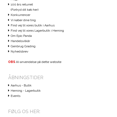
100 års returret
(Fortryd dit køb her)
Konkurrencer
Vi køber dine ting
Find vej til vores butik i Aarhus
Find vej til vores Lagerbutik i Herning
Om Epic Panda
Handelsvilkår
Genbrug Grading
Nyhedsbrev
OBS
AI-anvendelse på dette website
ÅBNINGSTIDER
Aarhus - Butik
Herning - Lagerbutik
Events
FØLG OS HER: