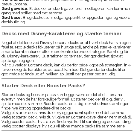
prøve Lorcana.
God gaveidé:
Et deck er en stærk gave, fordi modtageren kan komme i
gang med spillet med det samme.
God base:
Brug decket som udgangspunkt for opgraderinger og videre
deckbuilding.
Decks med Disney-karakterer og stærke temaer
Noget af det fede ved Disney Lorcana decks er, at hvert deck har sin egen
følelse. Nogle decks fokuserer på hurtige spil, andre på stærke karakterer,
smarte kombinationer eller mere kontrollerende strategier. Samtidig får
du Disney-karakterer, illustrationer og temaer, der gør decket sjovt at
spille igen og igen.
Når du vælger Lorcana deck, kan du derfor både kigge på strategien, ink-
farverne og de karakterer, du bedst kan lide. Det gør starter decks til en
god måde at finde ud af, hvilken spillestil der passer bedst til dig.
Starter Deck eller Booster Packs?
Starter decks og booster packs kan begge være en del af dit Lorcana-
eventyr, men de har forskellige formål. Et starter deck er til dig, der vil
spille med det samme. Booster packs er til dig, der vil udvide samlingen,
finde nye kort og opgradere dine decks.
Vælg et starter deck, hvis du er ny og gerne vil spille med det samme.
Vælg et starter deck, hvis du vil give en Lorcana-gave, der er nem at gå til.
Vælg booster packs, hvis du vil finde nye kort til samling og deckbuilding.
Vælg booster displays, hvis du vil åbne mange packs fra samme serie.