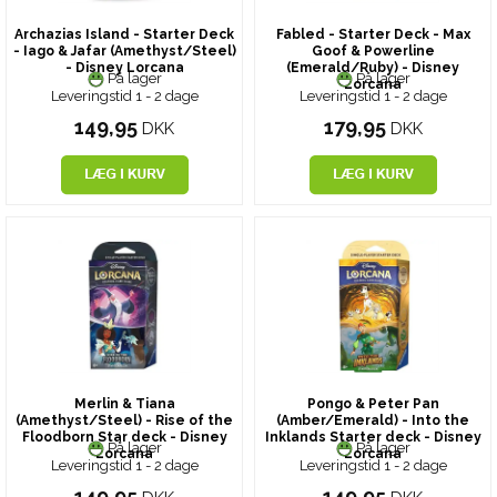
Archazias Island - Starter Deck
Fabled - Starter Deck - Max
- Iago & Jafar (Amethyst/Steel)
Goof & Powerline
- Disney Lorcana
(Emerald/Ruby) - Disney
På lager
På lager
Lorcana
Leveringstid 1 - 2 dage
Leveringstid 1 - 2 dage
149,95
179,95
DKK
DKK
Merlin & Tiana
Pongo & Peter Pan
(Amethyst/Steel) - Rise of the
(Amber/Emerald) - Into the
Floodborn Star deck - Disney
Inklands Starter deck - Disney
På lager
På lager
Lorcana
Lorcana
Leveringstid 1 - 2 dage
Leveringstid 1 - 2 dage
149,95
149,95