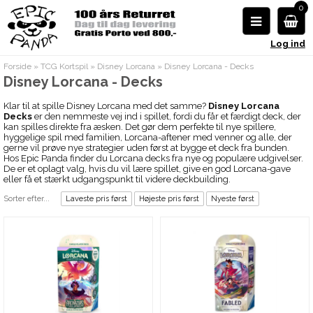
0
Log ind
Forside
»
TCG Kortspil
»
Disney Lorcana
»
Disney Lorcana - Decks
Disney Lorcana - Decks
Klar til at spille Disney Lorcana med det samme?
Disney Lorcana
Decks
er den nemmeste vej ind i spillet, fordi du får et færdigt deck, der
kan spilles direkte fra æsken. Det gør dem perfekte til nye spillere,
hyggelige spil med familien, Lorcana-aftener med venner og alle, der
gerne vil prøve nye strategier uden først at bygge et deck fra bunden.
Hos Epic Panda finder du Lorcana decks fra nye og populære udgivelser.
De er et oplagt valg, hvis du vil lære spillet, give en god Lorcana-gave
eller få et stærkt udgangspunkt til videre deckbuilding.
Sorter efter...
Laveste pris først
Højeste pris først
Nyeste først