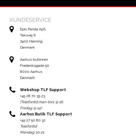
KUNDESERVICE
Epic Panda ApS
Taksvej 6
7400 Herning
Danmark
Aarhus butikken
Frederiksgade 50
8000 Aarhus
Danmark
Webshop TLF Support
+45 28 70 35 23
(Telefontid man-tors: 9-16.
Fredag: 9-14)
Aarhus Butik TLF Support
+45 27 50 80 32
Telefontid
Mandag: 10-21.