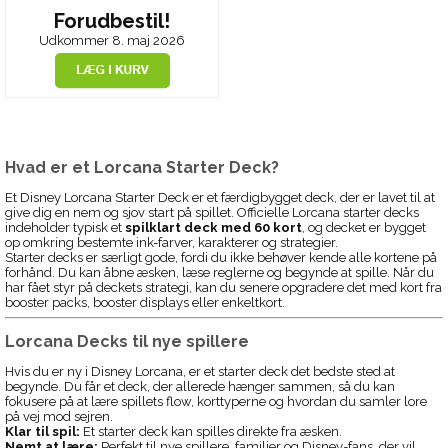
Forudbestil!
Udkommer 8. maj 2026
Hvad er et Lorcana Starter Deck?
Et Disney Lorcana Starter Deck er et færdigbygget deck, der er lavet til at
give dig en nem og sjov start på spillet. Officielle Lorcana starter decks
indeholder typisk et
spilklart deck med 60 kort
, og decket er bygget
op omkring bestemte ink-farver, karakterer og strategier.
Starter decks er særligt gode, fordi du ikke behøver kende alle kortene på
forhånd. Du kan åbne æsken, læse reglerne og begynde at spille. Når du
har fået styr på deckets strategi, kan du senere opgradere det med kort fra
booster packs, booster displays eller enkeltkort.
Lorcana Decks til nye spillere
Hvis du er ny i Disney Lorcana, er et starter deck det bedste sted at
begynde. Du får et deck, der allerede hænger sammen, så du kan
fokusere på at lære spillets flow, korttyperne og hvordan du samler lore
på vej mod sejren.
Klar til spil:
Et starter deck kan spilles direkte fra æsken.
Nemt at lære:
Perfekt til nye spillere, familier og Disney-fans, der vil