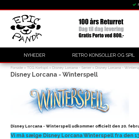
NYHEDER
RETRO KONSOLLER OG SPIL
Forside
»
TCG Kortspil
»
Disney Lorcana - Serier
»
Disney Lorcana - Wintersp
Disney Lorcana - Winterspell
Disney Lorcana - Winterspell udkommer officielt den 20. febr
Vi må sælge Disney Lorcana
Winterspell
fra den 13