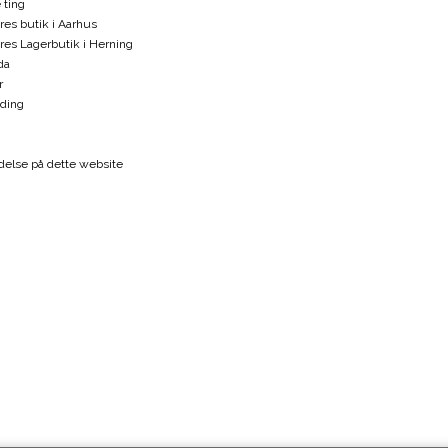
 ting
ores butik i Aarhus
vores Lagerbutik i Herning
da
r
ding
else på dette website