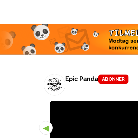
TI
Modtag 
konkur
Epic Panda
ABONNER
◀