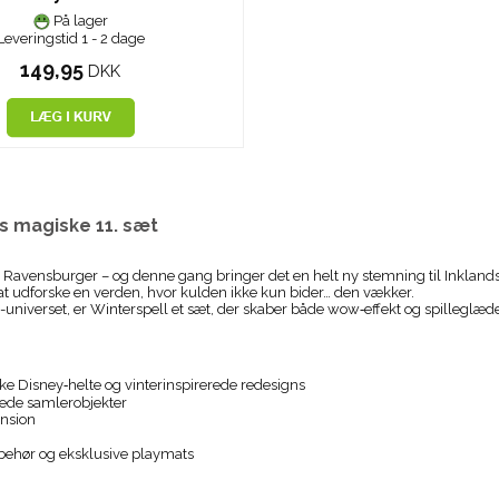
På lager
Leveringstid 1 - 2 dage
149,95
DKK
ns magiske 11. sæt
 Ravensburger – og denne gang bringer det en helt ny stemning til Inklands
il at udforske en verden, hvor kulden ikke kun bider… den vækker.
-universet, er Winterspell et sæt, der skaber både wow‑effekt og spilleglæde
ske Disney‑helte og vinterinspirerede redesigns
gtede samlerobjekter
ension
tilbehør og eksklusive playmats