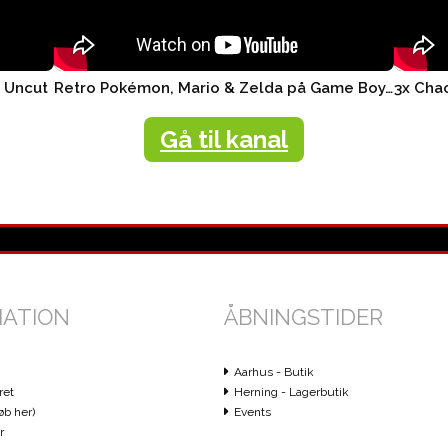
r Uncut
Retro Pokémon, Mario & Zelda på Game Boy, Nintendo Switch ..
Gå til kanal
MATION
ÅBNINGSTIDER
Aarhus - Butik
ret
Herning - Lagerbutik
øb her)
Events
r