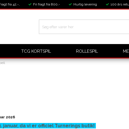
Fragt fra 42,-,
Fri fragt fra 800,-
Hurtig levering
100 års retu
TCG KORTSPIL
ROLLESPIL
ME
ell
uar 2026
. januar, da vi er officiel Turnerings butik!