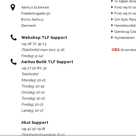
Vi køber dine
Aarhus butikken
Find vej til v
Frederiksgade 50
Find vej til 
8000 Aarhus
Om Epic Pan
Danmark
Handelsvilkå
Genbrug Gra
Webshop TLF Support
Nyhedsbrev
+45 28 70 35 23
(Telefontid man-tors: 9-16.
OBS
AI-anvend
Fredag: 9-14)
Aarhus Butik TLF Support
+45 27 50 80 32
Telefontid
Mandag: 10-21.
Tirsdag: 10-19
Onsdag: 10-21
Torsdag: 10-21
Fredag: 10-21
Lørdag: 10-17
Akut Support
+45 42 50 19 18
(Telefontid hverdage: 8-22.