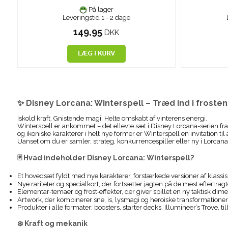
På lager
Leveringstid 1 - 2 dage
149,95
DKK
✨ Disney Lorcana: Winterspell – Træd ind i froste
Iskold kraft. Gnistende magi. Helte omskabt af vinterens energi.
Winterspell er ankommet – det ellevte sæt i Disney Lorcana-serien fra
og ikoniske karakterer i helt nye former er Winterspell en invitation t
Uanset om du er samler, strateg, konkurrencespiller eller ny i Lorcana
🃏 Hvad indeholder Disney Lorcana: Winterspell?
Et hovedsæt fyldt med nye karakterer, forstærkede versioner af klassi
Nye rariteter og specialkort, der fortsætter jagten på de mest eftertra
Elementar‑temaer og frost‑effekter, der giver spillet en ny taktisk dim
Artwork, der kombinerer sne, is, lysmagi og heroiske transformationer
Produkter i alle formater: boosters, starter decks, Illumineer’s Trove, 
❄️ Kraft og mekanik