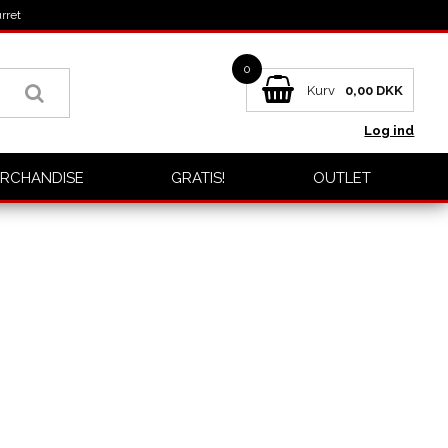
rret
0
Kurv
0,00
DKK
Log ind
RCHANDISE
GRATIS!
OUTLET