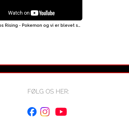
3x Chaos Rising - Pokemon og vi er blevet smidt ud! - Pand..
FØLG OS HER: