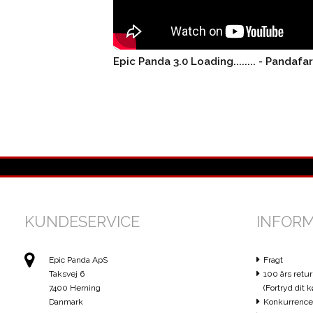
Epic Panda 3.0 Loading........ - Pandafa
KUNDESERVICE
INFOR
Epic Panda ApS
Fragt
Taksvej 6
100 års retur
7400 Herning
(Fortryd dit k
Danmark
Konkurrence