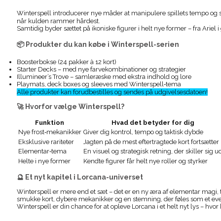
Winterspell introducerer nye måder at manipulere spillets tempo og s
når kulden rammer hårdest.
Samtidig byder sættet på ikoniske figurer i helt nye former – fra Ariel 
📦 Produkter du kan købe i Winterspell-serien
Boosterbokse (24 pakker à 12 kort)
Starter Decks – med nye farvekombinationer og strategier
Illumineer’s Trove – samleræske med ekstra indhold og lore
Playmats, deck boxes og sleeves med Winterspell‑tema
Alle produkter kan forudbestilles og sendes på udgivelsesdatoen!
🚀 Hvorfor vælge Winterspell?
Funktion
Hvad det betyder for dig
Nye frost‑mekanikker
Giver dig kontrol, tempo og taktisk dybde
Eksklusive rariteter
Jagten på de mest eftertragtede kort fortsætter
Elementar‑tema
En visuel og strategisk retning, der skiller sig u
Helte i nye former
Kendte figurer får helt nye roller og styrker
🔮 Et nyt kapitel i Lorcana-universet
Winterspell er mere end et sæt – det er en ny æra af elementar magi, t
smukke kort, dybere mekanikker og en stemning, der føles som et eventy
Winterspell er din chance for at opleve Lorcana i et helt nyt lys – hvor