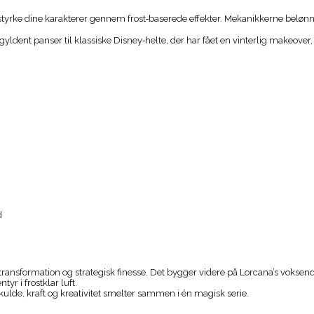
tyrke dine karakterer gennem frost‑baserede effekter. Mekanikkerne belønn
i gyldent panser til klassiske Disney‑helte, der har fået en vinterlig makeover
d
ransformation og strategisk finesse. Det bygger videre på Lorcana’s voksende
r i frostklar luft.
 kulde, kraft og kreativitet smelter sammen i én magisk serie.