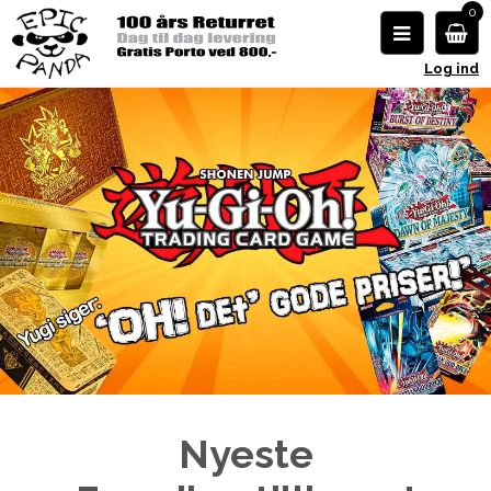
0
Log ind
Nyeste