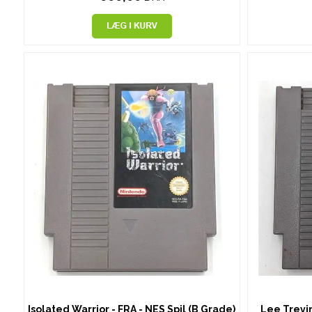
Isolated Warrior - FRA - NES Spil (B Grade)
Lee Trevin