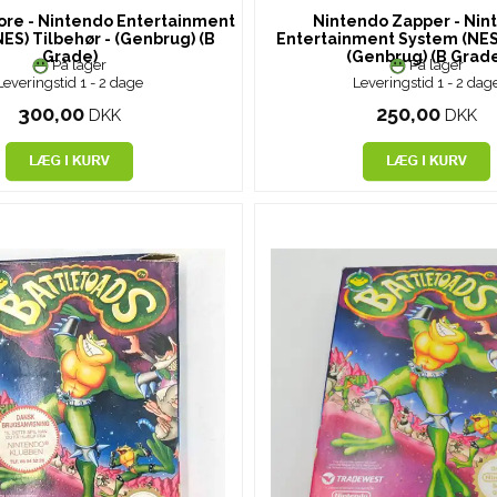
ore - Nintendo Entertainment
Nintendo Zapper - Nin
ES) Tilbehør - (Genbrug) (B
Entertainment System (NES
Grade)
(Genbrug) (B Grad
På lager
På lager
Leveringstid 1 - 2 dage
Leveringstid 1 - 2 dag
300,00
250,00
DKK
DKK