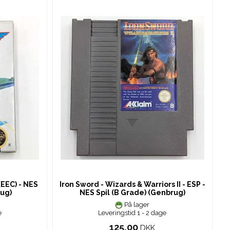
(EEC) - NES
Iron Sword - Wizards & Warriors II - ESP -
rug)
NES Spil (B Grade) (Genbrug)
På lager
e
Leveringstid 1 - 2 dage
125,00
DKK