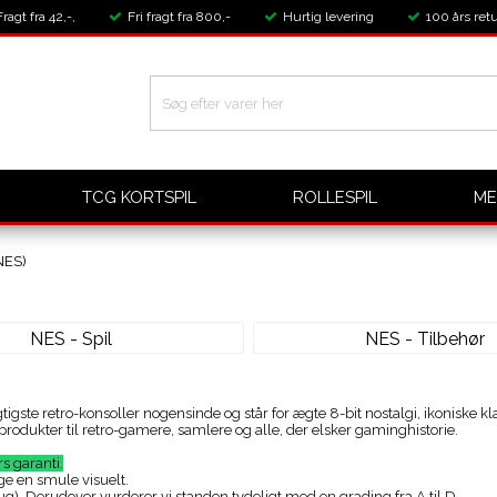
Fragt fra 42,-,
Fri fragt fra 800,-
Hurtig levering
100 års retu
TCG KORTSPIL
ROLLESPIL
ME
NES)
NES - Spil
NES - Tilbehør
igste retro-konsoller nogensinde og står for ægte 8-bit nostalgi, ikoniske 
-produkter til retro-gamere, samlere og alle, der elsker gaminghistorie.
s garanti.
ge en smule visuelt.
). Derudover vurderer vi standen tydeligt med en grading fra A til D.