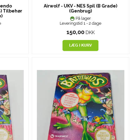
tendo
Airwolf - UKV - NES Spil (B Grade)
) Tilbehør
(Genbrug)
e)
På lager
e
Leveringstid 1 - 2 dage
150,00
DKK