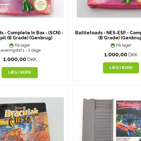
s - Complete In Box - (SCN) -
Battletoads - NES-ESP - Comp
pil (B Grade) (Genbrug)
(B Grade) (Genbru
På lager
På lager
Leveringstid 1 - 2 dage
1.000,00
DKK
1.000,00
DKK