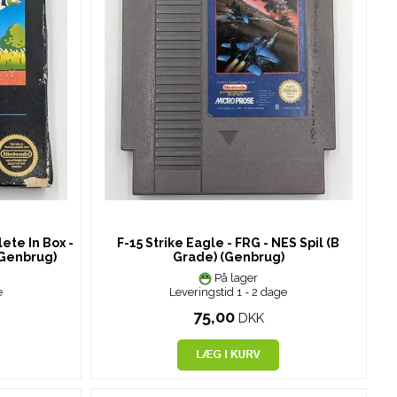
ete In Box -
F-15 Strike Eagle - FRG - NES Spil (B
 (Genbrug)
Grade) (Genbrug)
På lager
e
Leveringstid 1 - 2 dage
75,00
DKK