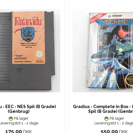
 - EEC - NES Spil (B Grade)
Gradius - Complete In Box - 
(Genbrug)
Spil (B Grade) (Genb
På lager
På lager
Leveringstid 1 - 2 dage
Leveringstid 1 - 2 dag
175,00
550,00
DKK
DKK