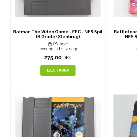
Batman The Video Game - EEC - NES Spil
Battletoad
(B Grade) (Genbrug)
NES S
På lager
Leveringstid 1 - 2 dage
275,00
DKK