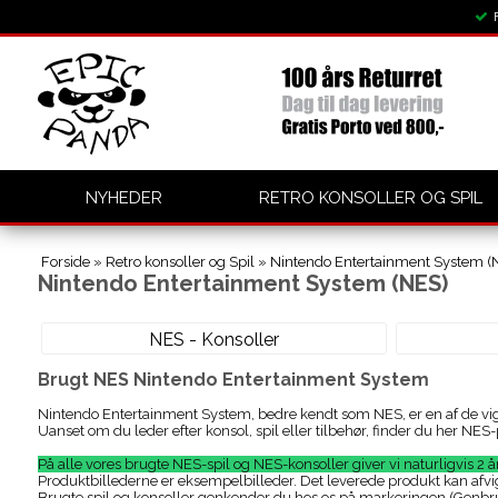
NYHEDER
RETRO KONSOLLER OG SPIL
Forside
»
Retro konsoller og Spil
»
Nintendo Entertainment System (
Nintendo Entertainment System (NES)
NES - Konsoller
Brugt NES Nintendo Entertainment System
Nintendo Entertainment System, bedre kendt som NES, er en af de vigt
Uanset om du leder efter konsol, spil eller tilbehør, finder du her NES
På alle vores brugte NES-spil og NES-konsoller giver vi naturligvis 2 år
Produktbillederne er eksempelbilleder. Det leverede produkt kan afvi
Brugte spil og konsoller genkender du hos os på markeringen (Genbrug