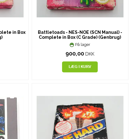
lete in Box
Battletoads - NES-NOE (SCN Manual) -
g)
Complete in Box (C Grade) (Genbrug)
På lager
900,00
DKK