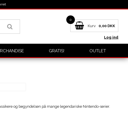
rret
0
Kurv
0,00
DKK
Log ind
RCHANDISE
GRATIS!
OUTLET
klassikere og begyndelsen på mange legendariske Nintendo-serier.