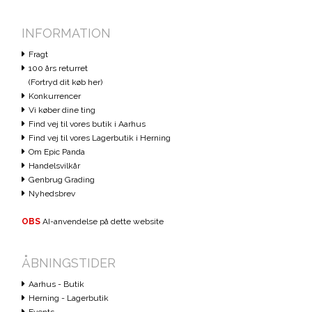
INFORMATION
Fragt
100 års returret
(Fortryd dit køb her)
Konkurrencer
Vi køber dine ting
Find vej til vores butik i Aarhus
Find vej til vores Lagerbutik i Herning
Om Epic Panda
Handelsvilkår
Genbrug Grading
Nyhedsbrev
OBS
AI-anvendelse på dette website
ÅBNINGSTIDER
Aarhus - Butik
Herning - Lagerbutik
Events