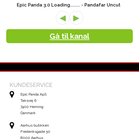
Epic Panda 3.0 Loading........ - Pandafar Uncut
◀
▶
Gå til kanal
KUNDESERVICE
Epic Panda ApS
Taksvej 6
7400 Herning
Danmark
Aarhus butikken
Frederiksgade 50
8000 Aarhus