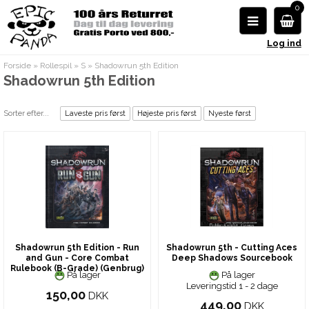
0
Log ind
Forside
»
Rollespil
»
S
»
Shadowrun 5th Edition
Shadowrun 5th Edition
Sorter efter...
Laveste pris først
Højeste pris først
Nyeste først
Shadowrun 5th Edition - Run
Shadowrun 5th - Cutting Aces
and Gun - Core Combat
Deep Shadows Sourcebook
Rulebook (B-Grade) (Genbrug)
På lager
På lager
Leveringstid 1 - 2 dage
150,00
DKK
449,00
DKK