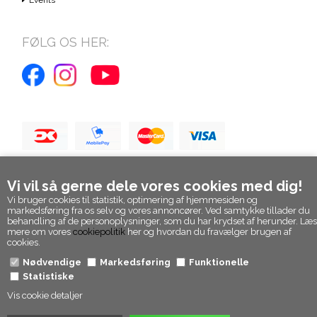
FØLG OS HER:
Vi vil så gerne dele vores cookies med dig!
Vi bruger cookies til statistik, optimering af hjemmesiden og
markedsføring fra os selv og vores annoncører. Ved samtykke tillader du
behandling af de personoplysninger, som du har krydset af herunder. Læs
mere om vores
cookiepolitik
her og hvordan du fravælger brugen af
cookies.
Nødvendige
Markedsføring
Funktionelle
Statistiske
Vis cookie detaljer
© Epicpanda. Alle rettigheder forbeholdt