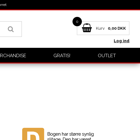
rret
0
Kurv
0,00
DKK
Log ind
RCHANDISE
GRATIS!
OUTLET