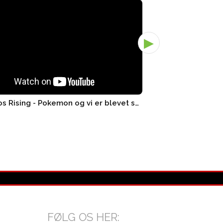
▶
3x Chaos Rising - Pokemon og vi er blevet smidt ud! - Pand..
FØLG OS HER: