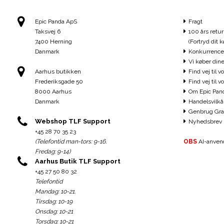
Epic Panda ApS
Fragt
Taksvej 6
100 års retur
7400 Herning
(Fortryd dit k
Danmark
Konkurrence
Vi køber dine
Aarhus butikken
Find vej til v
Frederiksgade 50
Find vej til 
8000 Aarhus
Om Epic Pan
Danmark
Handelsvilkå
Genbrug Gra
Webshop TLF Support
Nyhedsbrev
+45 28 70 35 23
(Telefontid man-tors: 9-16.
OBS
AI-anvend
Fredag: 9-14)
Aarhus Butik TLF Support
+45 27 50 80 32
Telefontid
Mandag: 10-21.
Tirsdag: 10-19
Onsdag: 10-21
Torsdag: 10-21