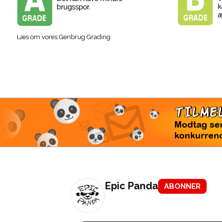
Læs om vores Genbrug Grading
TI
Modtag 
konkur
Epic Panda
ABONNER