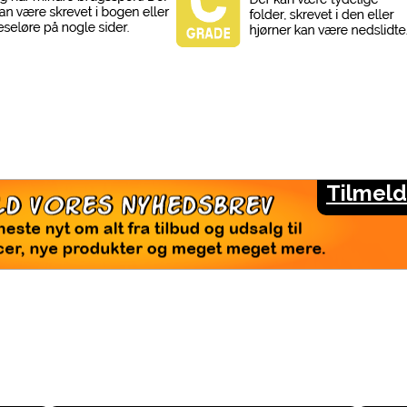
Tilmeld
LMELD VORES NYHEDSBREV
seneste nyt om alt fra tilbud og udsalg til
rencer, nye produkter og meget meget mere.