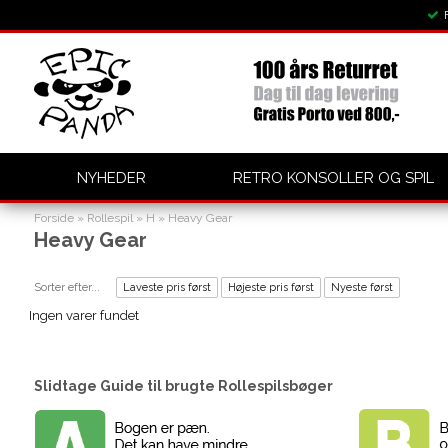
NYHEDER
RETRO KONSOLLER OG SPIL
Forside
»
Rollespil
»
H
»
Heavy Gear
Heavy Gear
Sorter efter...
Laveste pris først
Højeste pris først
Nyeste først
Ingen varer fundet
Slidtage Guide til brugte Rollespilsbøger