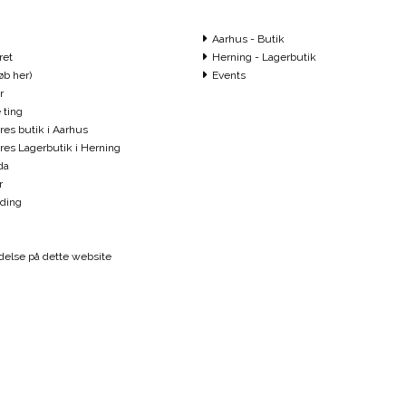
Aarhus - Butik
ret
Herning - Lagerbutik
øb her)
Events
r
 ting
ores butik i Aarhus
vores Lagerbutik i Herning
da
r
ding
else på dette website