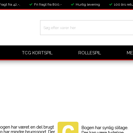
Fragt fra 42,-,
Fri fragt fra 800,-
Hurtig levering
100 års retu
TCG KORTSPIL
ROLLESPIL
ME