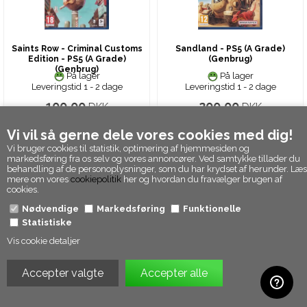
Saints Row - Criminal Customs
Sandland - PS5 (A Grade)
Edition - PS5 (A Grade)
(Genbrug)
(Genbrug)
På lager
På lager
Leveringstid 1 - 2 dage
Leveringstid 1 - 2 dage
100,00
200,00
DKK
DKK
Vi vil så gerne dele vores cookies med dig!
Vi bruger cookies til statistik, optimering af hjemmesiden og
markedsføring fra os selv og vores annoncører. Ved samtykke tillader du
behandling af de personoplysninger, som du har krydset af herunder. Læs
mere om vores
cookiepolitik
her og hvordan du fravælger brugen af
cookies.
Nødvendige
Markedsføring
Funktionelle
Statistiske
Vis cookie detaljer
Saros - PS5 (A Grade) (Genbrug)
Silent Hill 2 - PS5 (A Grade)
(Genbrug)
På lager
På lager