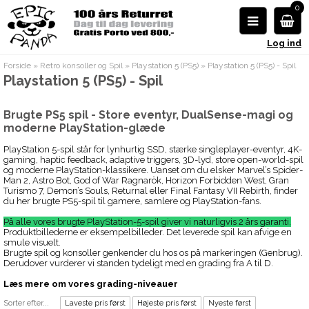
0
Log ind
Forside
»
Retro konsoller og Spil
»
Playstation 5 (PS5)
»
Playstation 5 (PS5) - Spil
Playstation 5 (PS5) - Spil
Brugte PS5 spil - Store eventyr, DualSense-magi og
moderne PlayStation-glæde
PlayStation 5-spil står for lynhurtig SSD, stærke singleplayer-eventyr, 4K-
gaming, haptic feedback, adaptive triggers, 3D-lyd, store open-world-spil
og moderne PlayStation-klassikere. Uanset om du elsker Marvel’s Spider-
Man 2, Astro Bot, God of War Ragnarök, Horizon Forbidden West, Gran
Turismo 7, Demon’s Souls, Returnal eller Final Fantasy VII Rebirth, finder
du her brugte PS5-spil til gamere, samlere og PlayStation-fans.
På alle vores brugte PlayStation-5-spil giver vi naturligvis 2 års garanti.
Produktbillederne er eksempelbilleder. Det leverede spil kan afvige en
smule visuelt.
Brugte spil og konsoller genkender du hos os på markeringen (Genbrug).
Derudover vurderer vi standen tydeligt med en grading fra A til D.
Læs mere om vores grading-niveauer
Sorter efter...
Laveste pris først
Højeste pris først
Nyeste først