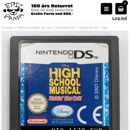
0
Log ind
Forside
»
Retro konsoller og Spil
»
Nintendo DS
»
Nintendo DS - Spil