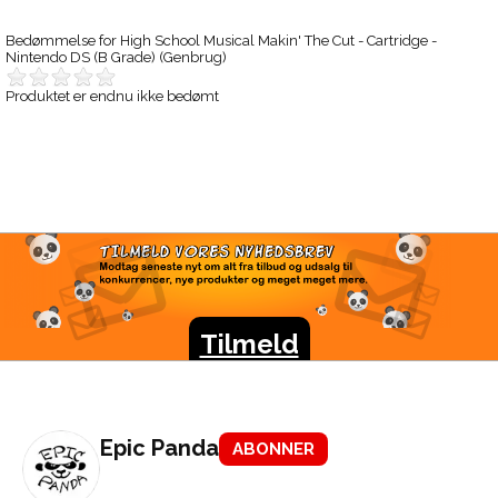
Bedømmelse for
High School Musical Makin' The Cut - Cartridge -
Nintendo DS (B Grade) (Genbrug)
Produktet er endnu ikke bedømt
TILMELD VORES
NYHEDSBREV
Modtag seneste nyt om alt fra tilbud og udsalg til
konkurrencer, nye produkter og meget meget mere.
Tilmeld
Epic Panda
ABONNER