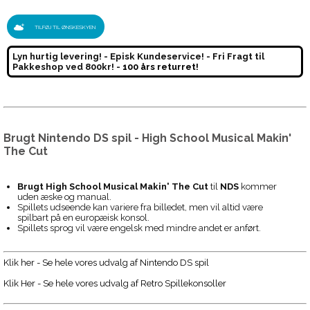
TILFØJ TIL ØNSKESKYEN
Lyn hurtig levering! - Episk Kundeservice! - Fri Fragt til
Pakkeshop ved 800kr! -
100 års returret!
Brugt Nintendo DS spil - High School Musical Makin'
The Cut
Brugt High School Musical Makin' The Cut
til
NDS
kommer
uden æske og manual.
Spillets udseende kan variere fra billedet, men vil altid være
spilbart på en europæisk konsol.
Spillets sprog vil være engelsk med mindre andet er anført.
Klik her - Se hele vores udvalg af Nintendo DS spil
Klik Her - Se hele vores udvalg af Retro Spillekonsoller