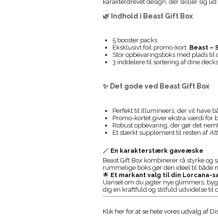
karakterdrevet design, der skiller sig ud 
🌿 Indhold i Beast Gift Box
5 booster packs
Eksklusivt foil promo-kort:
Beast – 
Stor opbevaringsboks med plads til 
3 inddelere til sortering af dine dec
✨ Det gode ved Beast Gift Box
Perfekt til Illumineers, der vil have
Promo-kortet giver ekstra værdi for 
Robust opbevaring, der gør det nemt 
Et stærkt supplement til resten af
Att
🪄
En karakterstærk gaveæske
Beast Gift Box kombinerer rå styrke og
rummelige boks gør den ideel til både n
🌟
Et markant valg til din Lorcana-
Uanset om du jagter nye glimmers, bygger 
dig en kraftfuld og stilfuld udvidelse til
Klik her for at se hele vores udvalg af 