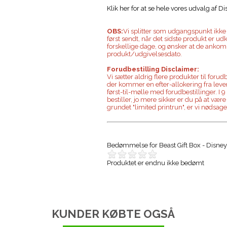
Klik her for at se hele vores udvalg af D
OBS:
Vi splitter som udgangspunkt ikke o
først sendt, når det sidste produkt er u
forskellige dage, og ønsker at de ankom
produkt/udgivelsesdato.
Forudbestilling Disclaimer:
Vi sætter aldrig flere produkter til foru
der kommer en efter-allokering fra levera
først-til-mølle med forudbestillinger. I 9
bestiller, jo mere sikker er du på at være
grundet "limited printrun", er vi nødsage
Bedømmelse for
Beast Gift Box - Disne
Produktet er endnu ikke bedømt
KUNDER KØBTE OGSÅ