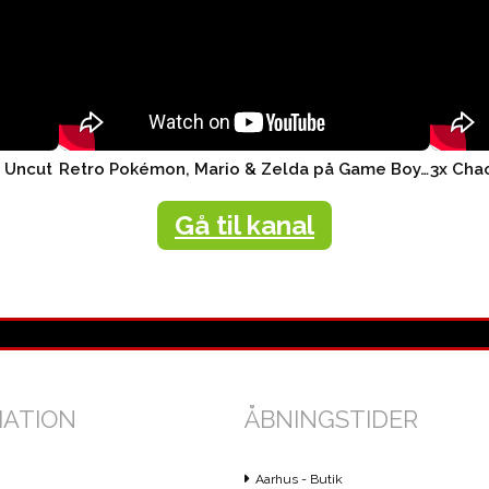
r Uncut
Retro Pokémon, Mario & Zelda på Game Boy, Nintendo Switch ..
Gå til kanal
MATION
ÅBNINGSTIDER
Aarhus - Butik