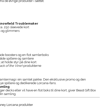
fra de øvrige produkter i sættet.
Snowfield Troublemaker
ca. 250 sleevede kort
ks og glimmers
 både boosters og en flot samlerboks
både spillere og samlere
at holde styr på dine kort
ack of the Vine!
-produkterne
 samlermagi i én samlet pakke. Den eksklusive promo og den
ye spillere og dedikerede Lorcana-fans.
samling
decks eller vil have en flot boks til dine kort, giver Beast Gift Box
 din samling.
Disney Lorcana produkter