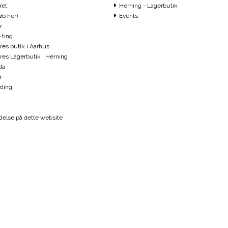
ret
Herning - Lagerbutik
øb her)
Events
r
 ting
ores butik i Aarhus
vores Lagerbutik i Herning
da
r
ding
else på dette website