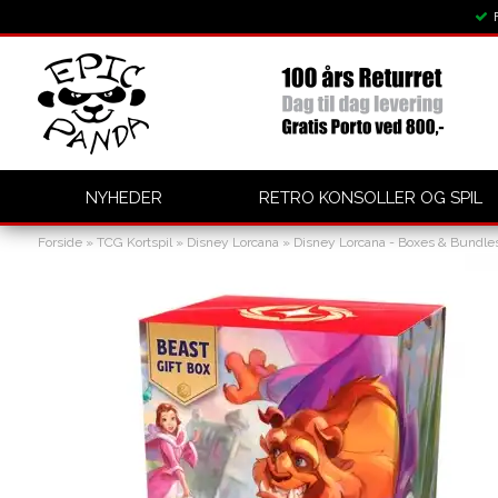
NYHEDER
RETRO KONSOLLER OG SPIL
Forside
»
TCG Kortspil
»
Disney Lorcana
»
Disney Lorcana - Boxes & Bundle