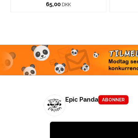
65,00
DKK
TI
Modtag 
konkur
Epic Panda
ABONNER