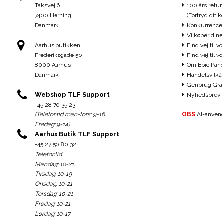
Taksvej 6
100 års retur
7400 Herning
(Fortryd dit k
Danmark
Konkurrence
Vi køber dine
Aarhus butikken
Find vej til v
Frederiksgade 50
Find vej til 
8000 Aarhus
Om Epic Pan
Danmark
Handelsvilkå
Genbrug Gra
Webshop TLF Support
Nyhedsbrev
+45 28 70 35 23
(Telefontid man-tors: 9-16.
OBS
AI-anvend
Fredag: 9-14)
Aarhus Butik TLF Support
+45 27 50 80 32
Telefontid
Mandag: 10-21.
Tirsdag: 10-19
Onsdag: 10-21
Torsdag: 10-21
Fredag: 10-21
Lørdag: 10-17