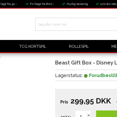
Fragt fra 42,-,
Fri fragt fra 800,-
Hurtig levering
100 års retu
TCG KORTSPIL
ROLLESPIL
ME
s
Beast Gift Box - Disney
Lagerstatus:
Forudbestil
299,95
DKK
Pris