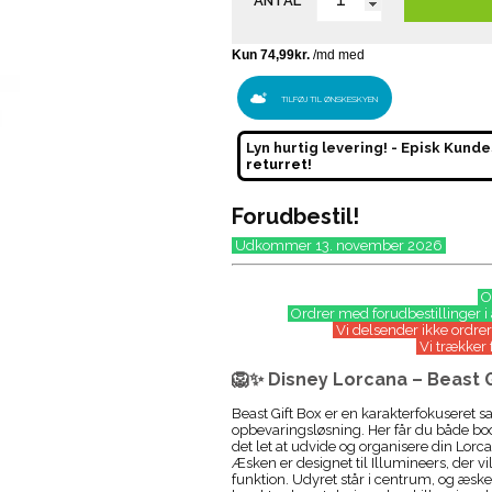
ANTAL
TILFØJ TIL ØNSKESKYEN
Lyn hurtig levering! - Episk Kunde
returret!
Forudbestil!
Udkommer 13. november 2026
OB
Ordrer med forudbestillinger i
Vi delsender ikke ordrer 
Vi trækker 
🦁✨ Disney Lorcana – Beast G
Beast Gift Box er en karakterfokuseret 
opbevaringsløsning. Her får du både boo
det let at udvide og organisere din Lor
Æsken er designet til Illumineers, der 
funktion. Udyret står i centrum, og æs