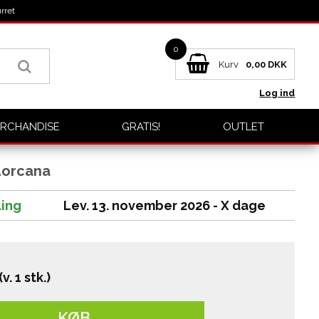
rret
0
Kurv
0,00
DKK
Log ind
RCHANDISE
GRATIS!
OUTLET
 Lorcana
ling
Lev. 13. november 2026 - X dage
(v. 1 stk.)
KØB