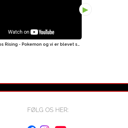
▶
3x Chaos Rising - Pokemon og vi er blevet smidt ud! - Pand..
FØLG OS HER: