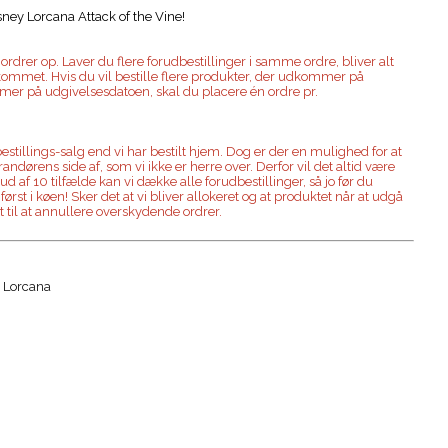
isney Lorcana Attack of the Vine!
rdrer op. Laver du flere forudbestillinger i samme ordre, bliver alt
dkommet. Hvis du vil bestille flere produkter, der udkommer på
mer på udgivelsesdatoen, skal du placere én ordre pr.
dbestillings-salg end vi har bestilt hjem. Dog er der en mulighed for at
ndørens side af, som vi ikke er herre over. Derfor vil det altid være
 ud af 10 tilfælde kan vi dække alle forudbestillinger, så jo før du
 først i køen! Sker det at vi bliver allokeret og at produktet når at udgå
t til at annullere overskydende ordrer.
y Lorcana