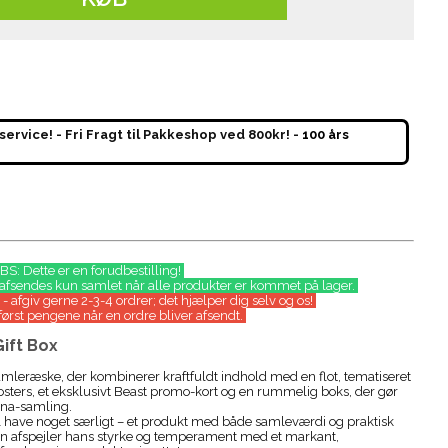
service! - Fri Fragt til Pakkeshop ved 800kr! -
100 års
S: Dette er en forudbestilling!
 afsendes kun samlet når alle produkter er kommet på lager.
- afgiv gerne 2-3-4 ordrer; det hjælper dig selv og os!
først pengene når en ordre bliver afsendt.
ift Box
samleræske, der kombinerer kraftfuldt indhold med en flot, tematiseret
sters, et eksklusivt Beast promo-kort og en rummelig boks, der gør
cana-samling.
vil have noget særligt – et produkt med både samleværdi og praktisk
ken afspejler hans styrke og temperament med et markant,