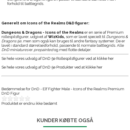
forhold til battlegrids.
Generelt om
Icons of the Realms D&D figurer:
Dungeons & Dragons - Icons of the Realms
er en serie af Premium
rollespilsfigurer, udgivet af
WizKids
,
som er lavet specielt til
Dungeons &
Dragons 5e,
men som også kan bruges til andre fantasy systemer. De er
lavet i standard størrelsesforhold, passende til normale battlegrids. Alle
DnD miniatures
er
prepainted
og med flotte detaljer.
Se hele vores udvalg af DnD 5e Rollespilsfigurer ved at klikke her
Se hele vores udvalg af DnD 5e Produkter ved at klikke her
Bedømmelse for
DnD - Elf Fighter Male - Icons of the Realms Premium
DnD Figur
Produktet er endnu ikke bedømt
KUNDER KØBTE OGSÅ