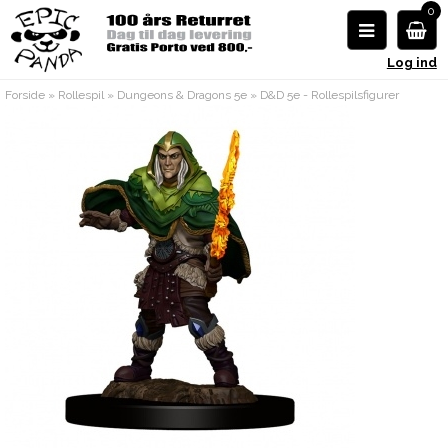
0
Log ind
Forside
»
Rollespil
»
Dungeons & Dragons 5e
»
D&D 5e - Rollespilsfigurer