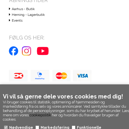
ÅBNINGSTIDER
Aarhus - Butik
Herning - Lagerbutik
Events
FØLG OS HER:
Vi vil så gerne dele vores cookies med dig!
Vi bruger cookies til statistik, optimering af hjemmesiden og
markedsføring fra os selv og vores annoncører. Ved samtykke tillader du
behandling af de personoplysninger, som du har krydset af herunder. Læs
mere om vores
cookiepolitik
her og hvordan du fravælger brugen af
cookies.
Nødvendige
Markedsføring
Funktionelle