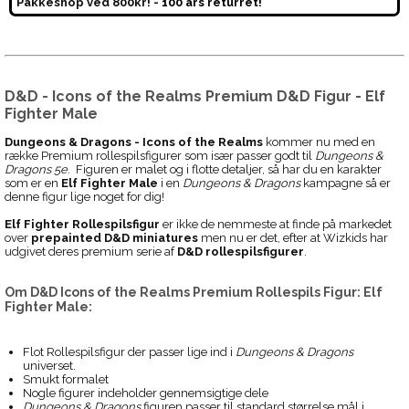
Pakkeshop ved 800kr! -
100 års returret!
D&D - Icons of the Realms Premium D&D Figur - Elf
Fighter Male
Dungeons & Dragons - Icons of the Realms
kommer nu med en
række Premium rollespilsfigurer som især passer godt til
Dungeons &
Dragons 5e
. Figuren er malet og i flotte detaljer, så har du en karakter
som er en
Elf Fighter Male
i en
Dungeons & Dragons
kampagne så er
denne figur lige noget for dig!
Elf Fighter Rollespilsfigur
er ikke de nemmeste at finde på markedet
over
prepainted D&D miniatures
men nu er det, efter at Wizkids har
udgivet deres premium serie af
D&D rollespilsfigurer
.
Om
D&D Icons of the Realms Premium Rollespils Figur: Elf
Fighter Male:
Flot Rollespilsfigur der passer lige ind i
Dungeons & Dragons
universet.
Smukt formalet
Nogle figurer indeholder gennemsigtige dele
Dungeons & Dragons
figuren passer til standard størrelse mål i