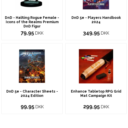
DnD - Halfling Rogue Female -
DnD 5e - Players Handbook
Icons of the Realms Premium
2024
DnD Figur
79,95
349,95
DKK
DKK
DnD 5e - Character Sheets -
Enhance Tabletop RPG Grid
2024 Edition
Mat Campaign Kit
99,95
299,95
DKK
DKK