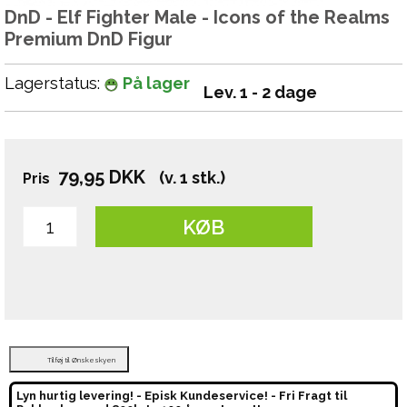
DnD - Elf Fighter Male - Icons of the Realms
Premium DnD Figur
Lagerstatus:
På lager
Lev. 1 - 2 dage
79,95
DKK
(v. 1 stk.)
Pris
KØB
Tilføj til Ønskeskyen
Lyn hurtig levering! - Episk Kundeservice! - Fri Fragt til