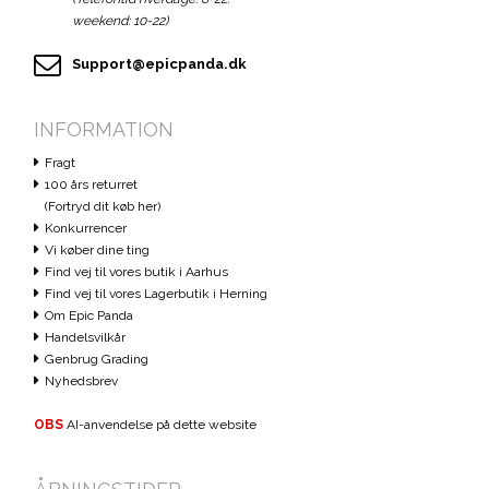
weekend: 10-22)
Support@epicpanda.dk
INFORMATION
Fragt
100 års returret
(Fortryd dit køb her)
Konkurrencer
Vi køber dine ting
Find vej til vores butik i Aarhus
Find vej til vores Lagerbutik i Herning
Om Epic Panda
Handelsvilkår
Genbrug Grading
Nyhedsbrev
OBS
AI-anvendelse på dette website