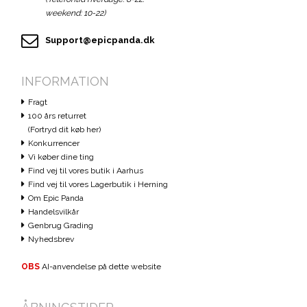
weekend: 10-22)
Support@epicpanda.dk
INFORMATION
Fragt
100 års returret
(Fortryd dit køb her)
Konkurrencer
Vi køber dine ting
Find vej til vores butik i Aarhus
Find vej til vores Lagerbutik i Herning
Om Epic Panda
Handelsvilkår
Genbrug Grading
Nyhedsbrev
OBS
AI-anvendelse på dette website