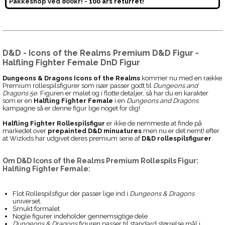
Pakkeshop ved 800kr! -
100 års returret!
D&D - Icons of the Realms Premium D&D Figur -
Halfling Fighter Female DnD Figur
Dungeons & Dragons Icons of the Realms
kommer nu med en række
Premium rollespilsfigurer som især passer godt til
Dungeons and
Dragons 5e
. Figuren er malet og i flotte detaljer, så har du en karakter
som er en
Halfling Fighter Female
i en
Dungeons and Dragons
kampagne så er denne figur lige noget for dig!
Halfling Fighter Rollespilsfigur
er ikke de nemmeste at finde på
markedet over
prepainted D&D minuatures
men nu er det nemt! efter
at Wizkids har udgivet deres premium serie af
D&D rollespilsfigurer
.
Om
D&D Icons of the Realms Premium Rollespils Figur:
Halfling Fighter Female:
Flot Rollespilsfigur der passer lige ind i
Dungeons & Dragons
universet.
Smukt formalet
Nogle figurer indeholder gennemsigtige dele
Dungeons & Dragons
figuren passer til standard størrelse mål i