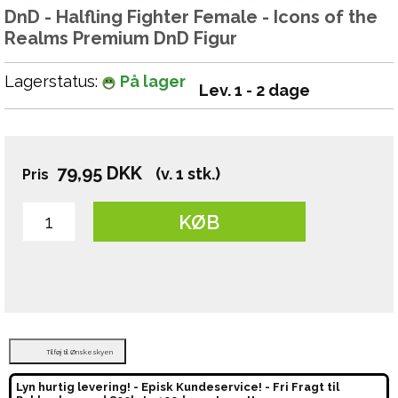
DnD - Halfling Fighter Female - Icons of the
Realms Premium DnD Figur
Lagerstatus:
På lager
Lev. 1 - 2 dage
79,95
DKK
(v. 1 stk.)
Pris
KØB
Tilføj til Ønskeskyen
Lyn hurtig levering! - Episk Kundeservice! - Fri Fragt til