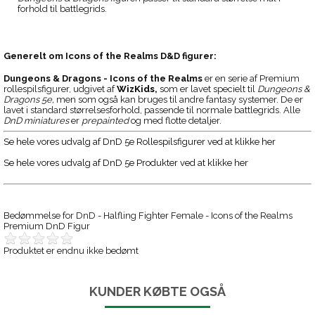
forhold til battlegrids.
Generelt om
Icons of the Realms D&D figurer:
Dungeons & Dragons - Icons of the Realms
er en serie af Premium
rollespilsfigurer, udgivet af
WizKids
,
som er lavet specielt til
Dungeons &
Dragons 5e,
men som også kan bruges til andre fantasy systemer. De er
lavet i standard størrelsesforhold, passende til normale battlegrids. Alle
DnD miniatures
er
prepainted
og med flotte detaljer.
Se hele vores udvalg af DnD 5e Rollespilsfigurer ved at klikke her
Se hele vores udvalg af DnD 5e Produkter ved at klikke her
Bedømmelse for
DnD - Halfling Fighter Female - Icons of the Realms
Premium DnD Figur
Produktet er endnu ikke bedømt
KUNDER KØBTE OGSÅ