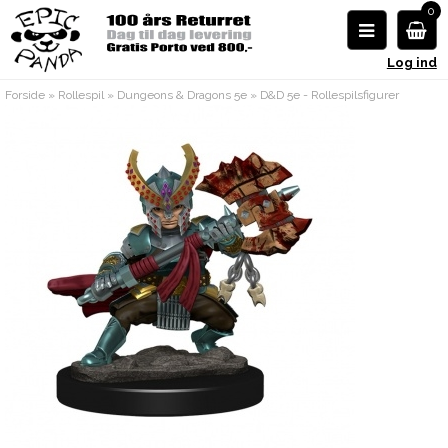
0
Log ind
Forside
»
Rollespil
»
Dungeons & Dragons 5e
»
D&D 5e - Rollespilsfigurer