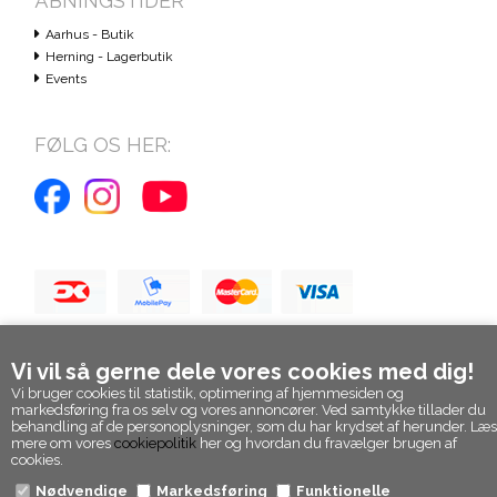
ÅBNINGSTIDER
Aarhus - Butik
Herning - Lagerbutik
Events
FØLG OS HER:
Vi vil så gerne dele vores cookies med dig!
Vi bruger cookies til statistik, optimering af hjemmesiden og
markedsføring fra os selv og vores annoncører. Ved samtykke tillader du
behandling af de personoplysninger, som du har krydset af herunder. Læs
mere om vores
cookiepolitik
her og hvordan du fravælger brugen af
cookies.
Nødvendige
Markedsføring
Funktionelle