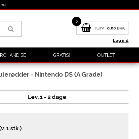
rret
0
Kurv
0,00
DKK
Log ind
RCHANDISE
GRATIS!
OUTLET
ulerødder - Nintendo DS (A Grade)
Lev. 1 - 2 dage
(v. 1 stk.)