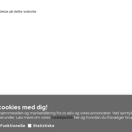
else på dette website
 cookies med dig!
 af hjemmesiden og markedsføring fra os selv og vores annoncører. Ved samty
 herunder. Læs mere om vores
cookiepolitik
her og hvordan du fravælger brug
Funktionelle
Statistiske