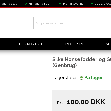
Fragt fra 42,-,
Fri fragt fra 800,-
Hurtig levering
100 års retu
TCG KORTSPIL
ROLLESPIL
ME
Silke Hønsefødder og G
(Genbrug)
Lagerstatus:
På lager
100,00
DKK
Pris