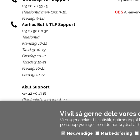
+45 28 70 35 23
(Telefontid man-tors: 9-16.
OBS
AI-anvend
Fredag: 9-14)
Aarhus Butik TLF Support
+45 27 50 80 32
Telefontid
Mandag: 10-21.
Tirsdag: 10-19
Onsdag: 10-21
Torsdag: 10-21
Fredag: 10-21
Lørdag: 10-17
Akut Support
+45 42 50 19 18
(Telefontid hverdage: 8-22.
weekend: 10-22)
Vi vil så gerne dele vores
Support@epicpanda.dk
Vi bruger cookies til statistik, optimering
personoplysninger, som du har krydset af
Nødvendige
Markedsføring