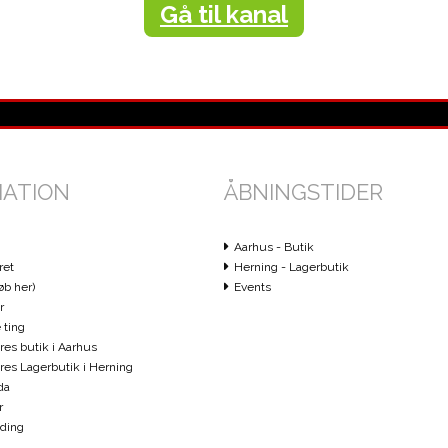
Gå til kanal
MATION
ÅBNINGSTIDER
Aarhus - Butik
ret
Herning - Lagerbutik
øb her)
Events
r
 ting
ores butik i Aarhus
vores Lagerbutik i Herning
da
r
ding