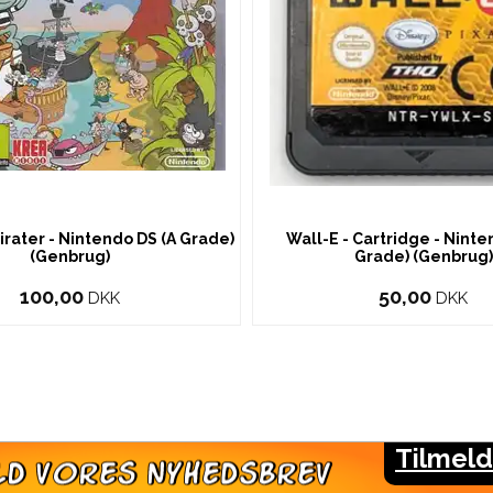
irater - Nintendo DS (A Grade)
Wall-E - Cartridge - Ninte
(Genbrug)
Grade) (Genbrug)
100,00
50,00
DKK
DKK
Tilmeld
LMELD VORES NYHEDSBREV