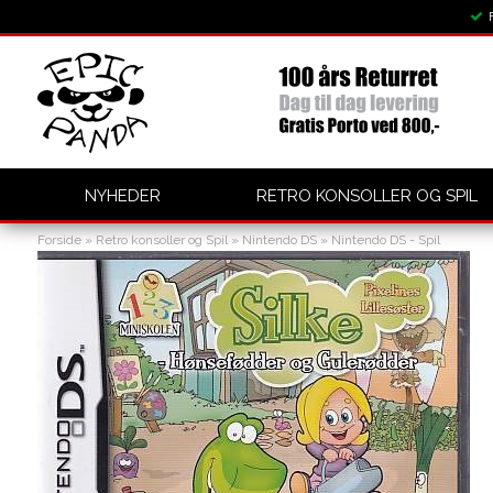
NYHEDER
RETRO KONSOLLER OG SPIL
Forside
»
Retro konsoller og Spil
»
Nintendo DS
»
Nintendo DS - Spil