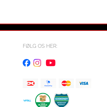
FØLG OS HER: