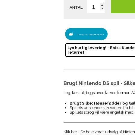
ANTAL
TILFØJ TIL ØNSKESKYEN
Lyn hurtig levering! - Episk Kunde
returret!
Brugt Nintendo DS spil - Si
Leg, lær, tal, bogstaver, farver, former.
Ni
Brugt Silke: Hønsefødder og G
Spillets udseende kan variere fra bil
Spillets sprog vil være engelsk med 
Klik her - Se hele vores udvalg af Ninte