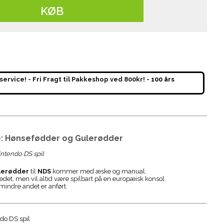
KØB
service! - Fri Fragt til Pakkeshop ved 800kr! -
100 års
lke: Hønsefødder og Gulerødder
ntendo DS spil
ulerødder
til
NDS
kommer med æske og manual.
ledet, men vil altid være spilbart på en europæisk konsol.
mindre andet er anført.
ndo DS spil