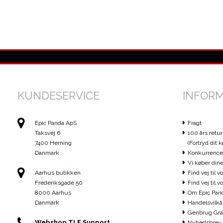
KUNDESERVICE
INFOR
Epic Panda ApS
Fragt
Taksvej 6
100 års retur
7400 Herning
(Fortryd dit k
Danmark
Konkurrence
Vi køber dine
Aarhus butikken
Find vej til v
Frederiksgade 50
Find vej til 
8000 Aarhus
Om Epic Pan
Danmark
Handelsvilkå
Genbrug Gra
Webshop TLF Support
Nyhedsbrev