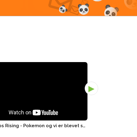
▶
3x Chaos Rising - Pokemon og vi er blevet smidt ud! - Pand..