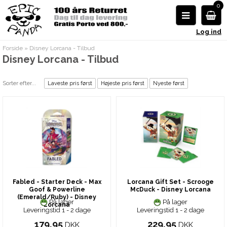
0
Log ind
Forside
»
Disney Lorcana - Tilbud
Disney Lorcana - Tilbud
Sorter efter...
Laveste pris først
Højeste pris først
Nyeste først
Fabled - Starter Deck - Max
Lorcana Gift Set - Scrooge
Goof & Powerline
McDuck - Disney Lorcana
(Emerald/Ruby) - Disney
På lager
På lager
Lorcana
Leveringstid 1 - 2 dage
Leveringstid 1 - 2 dage
179,95
229,95
DKK
DKK