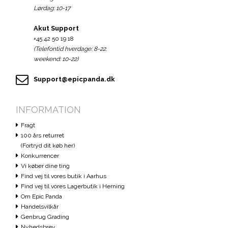
Lørdag: 10-17
Akut Support
+45 42 50 19 18
(Telefontid hverdage: 8-22.
weekend: 10-22)
Support@epicpanda.dk
INFORMATION
Fragt
100 års returret
(Fortryd dit køb her)
Konkurrencer
Vi køber dine ting
Find vej til vores butik i Aarhus
Find vej til vores Lagerbutik i Herning
Om Epic Panda
Handelsvilkår
Genbrug Grading
Nyhedsbrev