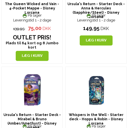
The Queen Wicked and Vain -
Ursula's Return - Starter Deck -
4-Pocket Mappe - Disney
Anna & Hercules
Lorcana
(Sapphire/Steel) - Disney
På lager
På lager
Lorcana
Leveringstid 1 - 2 dage
Leveringstid 1 - 2 dage
75,00
149,95
DKK
DKK
139,95
OUTLET PRIS!
Plads til 64 kort og 8 Jumbo
kort
Ursula's Return - Starter Deck -
Whispers in the Well - Starter
Mirabel & Bruno
deck - Hopps & Robin - Disney
(Amber/Amethyst) - Disney
Lorcana
På lager
På lager
Lorcana