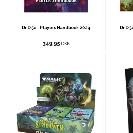
DnD 5e - Players Handbook 2024
DnD 5
349,95
DKK