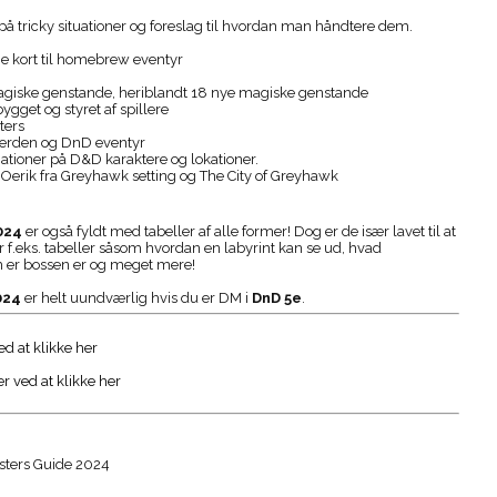
å tricky situationer og foreslag til hvordan man håndtere dem.
e kort til homebrew eventyr
agiske genstande, heriblandt 18 nye magiske genstande
ygget og styret af spillere
ters
 verden og DnD eventyr
rmationer på D&D karaktere og lokationer.
n Oerik fra Greyhawk setting og The City of Greyhawk
024
er også fyldt med tabeller af alle former! Dog er de især lavet til at
f.eks. tabeller såsom hvordan en labyrint kan se ud, hvad
m er bossen er og meget mere!
024
er helt uundværlig hvis du er DM i
DnD 5e
.
d at klikke her
r ved at klikke her
ters Guide 2024