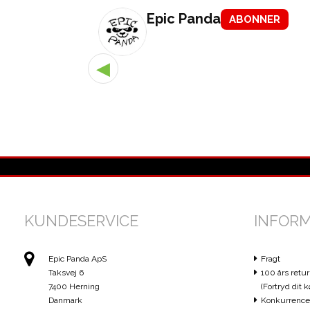
Epic Panda
ABONNER
◀
KUNDESERVICE
INFOR
Epic Panda ApS
Fragt
Taksvej 6
100 års retur
7400 Herning
(Fortryd dit k
Danmark
Konkurrence