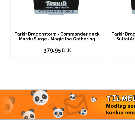
Tarkir Dragonstorm - Commander deck
Tarkir Dr
Mardu Surge - Magic the Gathering
Sultai A
379,95
DKK
TI
Modtag 
konkur