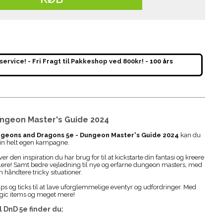
service! - Fri Fragt til Pakkeshop ved 800kr! -
100 års
ngeon Master's Guide 2024
geons and Dragons 5e - Dungeon Master's Guide 2024
kan du
din helt egen kampagne.
ver den inspiration du har brug for til at kickstarte din fantasi og kreere
llere! Samt bedre vejledning til nye og erfarne dungeon masters, med
 håndtere tricky situationer.
tips og ticks til at lave uforglemmelige eventyr og udfordringer. Med
agic items og meget mere!
il
DnD 5e
finder du: