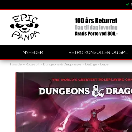
NYHEDER
RETRO KONSOLLER OG SPIL
Forside
»
Rollespil
»
Dungeons & Dragons 5e
»
D&D 5e - Bøger