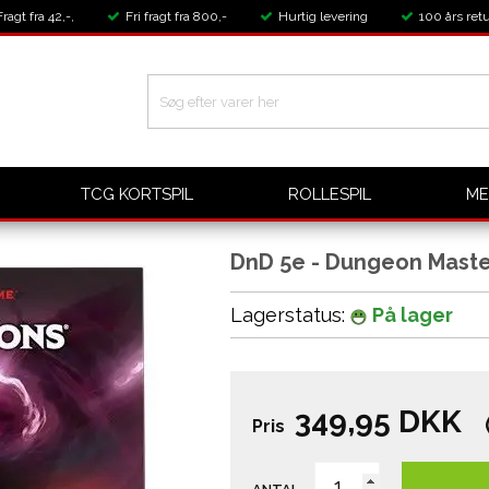
Fragt fra 42,-,
Fri fragt fra 800,-
Hurtig levering
100 års retu
TCG KORTSPIL
ROLLESPIL
ME
DnD 5e - Dungeon Maste
Lagerstatus:
På lager
349,95
DKK
Pris