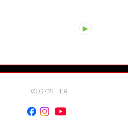
▶
FØLG OS HER: