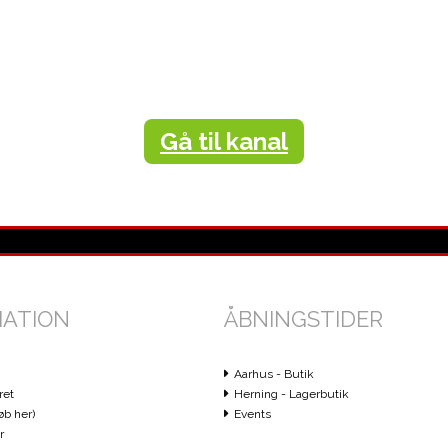
Gå til kanal
MATION
ÅBNINGSTIDER
Aarhus - Butik
ret
Herning - Lagerbutik
øb her)
Events
r