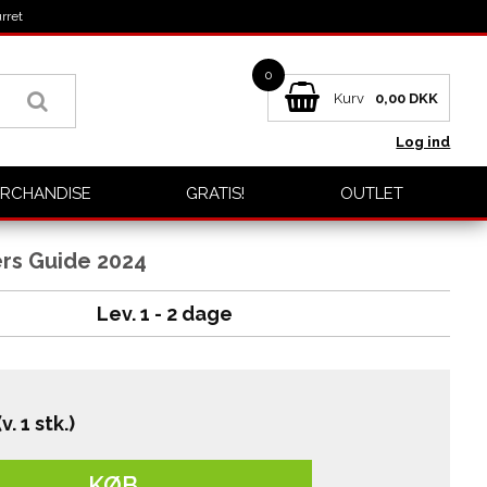
rret
0
Kurv
0,00
DKK
Log ind
RCHANDISE
GRATIS!
OUTLET
rs Guide 2024
Lev. 1 - 2 dage
(v. 1 stk.)
KØB