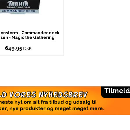
agonstorm - Commander deck
risen - Magic the Gathering
649,95
DKK
Tilmeld
LMELD VORES NYHEDSBREV
seneste nyt om alt fra tilbud og udsalg til
rencer, nye produkter og meget meget mere.