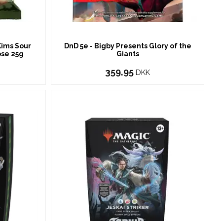
Kims Sour
DnD 5e - Bigby Presents Glory of the
ose 25g
Giants
359,95
DKK