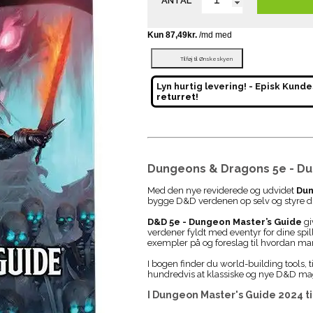
ANTAL
Tilføj til Ønskeskyen
Lyn hurtig levering! - Episk Kunde
returret!
Dungeons & Dragons 5e - Du
Med den nye reviderede og udvidet
Dun
bygge D&D verdenen op selv og styre 
D&D 5e - Dungeon Master’s Guide
gi
verdener fyldt med eventyr for dine spi
exempler på og foreslag til hvordan man
I bogen finder du world-building tools, 
hundredvis at klassiske og nye D&D m
I
Dungeon Master's Guide 2024
t