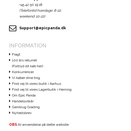
+45 42 50 19 18
(Telefontid hverdage: 8-22.
weekend: 10-22)
Support@epicpanda.dk
INFORMATION
Fragt
100 års returret
(Fortryd dit køb her)
Konkurrencer
Vi køber dine ting
Find vej til vores butik i Aarhus
Find vej til vores Lagerbutik i Herning
Om Epic Panda
Handelsvilkår
Genbrug Grading
Nyhedsbrev
OBS
AI-anvendelse på dette website