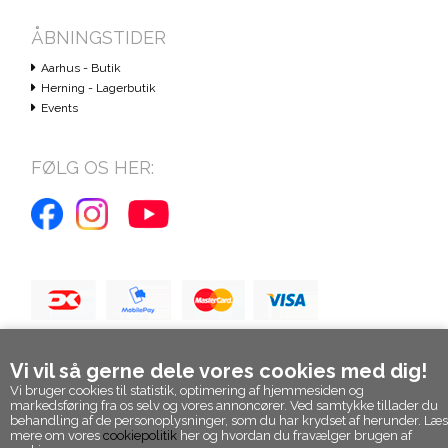
ÅBNINGSTIDER
Aarhus - Butik
Herning - Lagerbutik
Events
FØLG OS HER:
Vi vil så gerne dele vores cookies med dig!
Vi bruger cookies til statistik, optimering af hjemmesiden og
markedsføring fra os selv og vores annoncører. Ved samtykke tillader du
behandling af de personoplysninger, som du har krydset af herunder. Læs
mere om vores
cookiepolitik
her og hvordan du fravælger brugen af