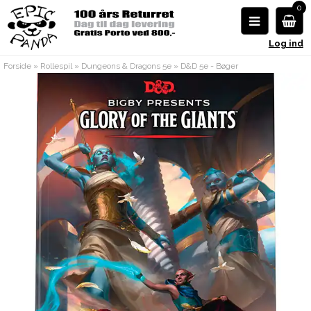
0
Log ind
Forside
»
Rollespil
»
Dungeons & Dragons 5e
»
D&D 5e - Bøger