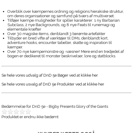
Overblik over kæmpernes ordning og religions hierakiske struktur,
om deres organisationer og samfund på tværs af multiverset.
Tilføjer kæmpe muligheder for spiller karakterer: 1 ny Barbarian
Subclass, 2 nye Backgrounds, og 8 nye Feats til runemagi og
elementale kræfter
Over 30 magiske items, deriblandt 3 berømte artefakter
Tilbyder en bred vifte af værktøjer til DMs, deriblandt kort,
adventure hooks, encounter tabeller, skatte og inspiration til
kæmper.
Over 70 nye kæmpemonstre og -væsner! Mere end en tredjedel af
bogen er dedikeret til monster beskrivelser, lore og statblocks.
Se hele vores udvalg af DnD 5e Bøger ved at klikke her
Se hele vores usvalg af DnD 5e Produkter ved at klikke her
Bedømmelse for
DnD 5e - Bigby Presents Glory of the Giants
Produktet er endnu ikke bedømt