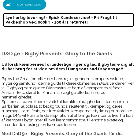
TILFØJ TIL ØNSKESKYEN
Lyn hurtig levering! - Episk Kundeservice! - Fri Fragt til
Pakkeshop ved 800kr! -
100 års returret!
D&D 5e - Bigby Presents: Glory to the Giants
Udforsk kæmpernes forunderlige riger og lad Bigby lære dig alt
du har brug for at vide om dem i
Dungeons and Dragons 5e
!!
Bigby the Great fortæller om hans rejser gennem kæmpers historie,
myter og samfund i denne guide til deres domæner, i
DnD
s verdener. Her
vil Bigby og demiguden Diancastra, et barn af kæmpernes Alfader,
Annam, løfte sløret for Annams mægtige efterkommeres
hemmeligheder.
Spillere vil kunne finde et væld af karakter muligheder til kæmper: en
Barbarian Subclass, to backgrounds, relateret til kæmper, og deres
runemagi, samt feats, der fremkalder kæmpernes styrke og primordiale
magi. DMs vil kunne finde inspiration til at bringe kæmper til live, fra kort
af kæmpers bygninger til nye kæmpemonstre, til enorme skatte og
spændende nipsting i en kæmpes lomme!
Med
DnD 5e - Bigby Presents: Glory of the Giants
får du: