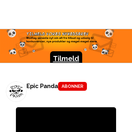
TILMELD VORES
NYHEDSBREV
Modtag seneste nyt om alt fra tilbud og udsalg til
konkurrencer, nye produkter og meget meget mere.
Tilmeld
Epic Panda
ABONNER