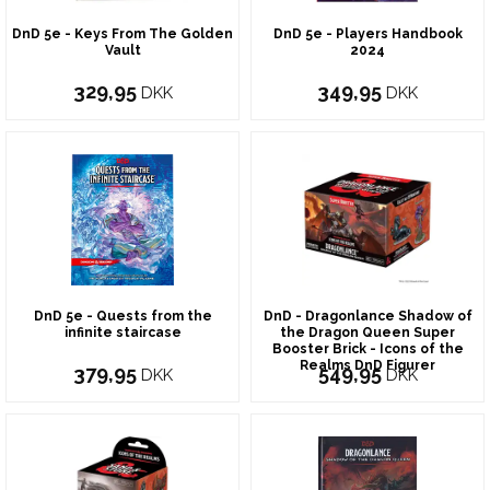
DnD 5e - Keys From The Golden
DnD 5e - Players Handbook
Vault
2024
329,95
349,95
DKK
DKK
DnD 5e - Quests from the
DnD - Dragonlance Shadow of
infinite staircase
the Dragon Queen Super
Booster Brick - Icons of the
Realms DnD Figurer
379,95
549,95
DKK
DKK