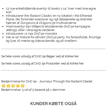
13 nye enkeltstående eventyr til levels 1-14, hver med sine egne
kort
Introducerer the
Radiant Citadel
, en ny lokation i the Ethereal
Plane, der forbinder eventyrer og rigt detaljerede og distinkte
hjørner af
Dungeons & Dragons 5e
multiverserne.
Hvert eventyr kan tilføjes til eksisterende
DnD 5e
kampagne
settings, eller i dine egne verdener.
Introducerer 11 nye
DnD 5e
monstre
Der er en historie for ethvert
DnD 5e
party; fra fantasifulde, finurlige
og lyse, til mørke og ildevarslende, og alt imellem.
Se hele vores udvalg af DnD 5e Bøger ved at klikke her
Se hele vores usvalg af DnD 5e Produkter ved at klikke her
Bedømmelse for
DnD 5e - Journeys Through the Radiant Citadel
Bedømmelse: 5 ud af 5 baseret på
1
stemmer
KUNDER KØBTE OGSÅ