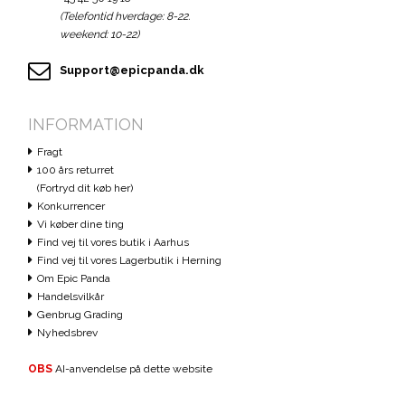
(Telefontid hverdage: 8-22.
weekend: 10-22)
Support@epicpanda.dk
INFORMATION
Fragt
100 års returret
(Fortryd dit køb her)
Konkurrencer
Vi køber dine ting
Find vej til vores butik i Aarhus
Find vej til vores Lagerbutik i Herning
Om Epic Panda
Handelsvilkår
Genbrug Grading
Nyhedsbrev
OBS
AI-anvendelse på dette website