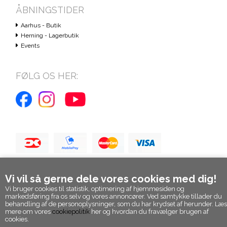
ÅBNINGSTIDER
Aarhus - Butik
Herning - Lagerbutik
Events
FØLG OS HER:
Vi vil så gerne dele vores cookies med dig!
Vi bruger cookies til statistik, optimering af hjemmesiden og
markedsføring fra os selv og vores annoncører. Ved samtykke tillader du
behandling af de personoplysninger, som du har krydset af herunder. Læs
mere om vores
cookiepolitik
her og hvordan du fravælger brugen af
cookies.