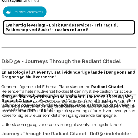
TILFØJ TIL ØNSKESKYEN
Lyn hurtig levering! - Episk Kundeservice! - Fri Fragt til
Pakkeshop ved 800kr! -
100 års returret!
D&D 5e - Journeys Through the Radiant Citadel
En antologi af 13 eventyr, sat i vidunderlige lande i
Dungeons and
Dragons 5e
Mulitverserne!
Gennem tågerne i det Ethereal Plane skinner the
Radiant Citadel
.
Rejsende fra hele multiverset flokkes til den mystiske bastion for at dele
deres traditioner, historier og kald til heltelivet.
Journeys Through the
DnD 5e - Journeys Through the Radiant Citadel
er en samling af 13
Radiant Citadel
til
Dungeons and Dragons 5e
er et knudepunkt mellem
korte, enkeltstående
DnD 5e
eventyr, der udfordrer karakterer mellem
vidundere og eventyr, hvor the
Radiant Citadel
er første skridt på vejen.
level 1-14. Hvert eventyr har forbindelse til the
Radiant Citadel
, en magisk
Hvor vil dine rejser tage dig?
by med forbindelser til lande rige på spænding of farer. Hvert eventyr kan
køres for sig selv, eller som del af en igangværende kampagne.
Udforsk den rige og varierede samling af eventyr i magiske lande!
Journeys Through the Radiant Citadel - DnD 5e
indeholder: