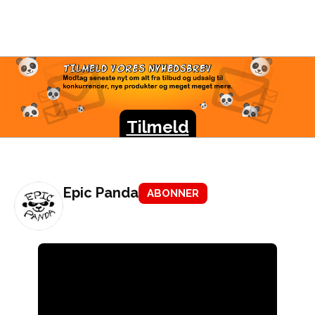
TILMELD VORES
NYHEDSBREV
Modtag seneste nyt om alt fra tilbud og udsalg til
konkurrencer, nye produkter og meget meget mere.
Tilmeld
Epic Panda
ABONNER