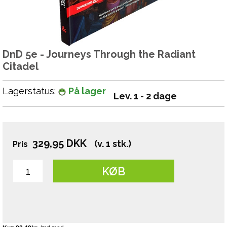
DnD 5e - Journeys Through the Radiant
Citadel
Lagerstatus:
På lager
Lev. 1 - 2 dage
329,95
DKK
(v. 1 stk.)
Pris
KØB