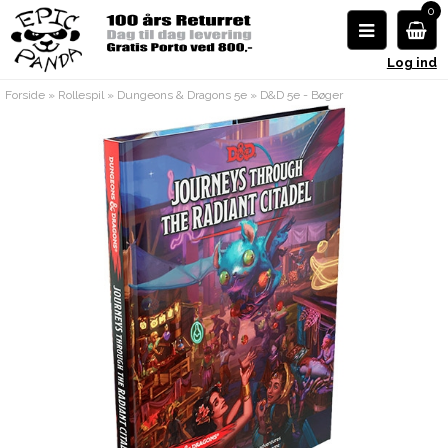
0
Log ind
Forside
»
Rollespil
»
Dungeons & Dragons 5e
»
D&D 5e - Bøger