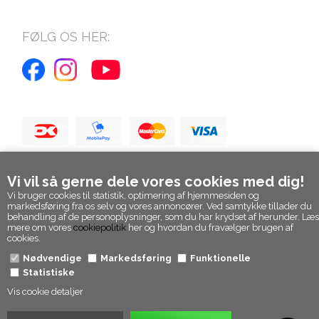
FØLG OS HER:
Vi vil så gerne dele vores cookies med dig!
Vi bruger cookies til statistik, optimering af hjemmesiden og
markedsføring fra os selv og vores annoncører. Ved samtykke tillader du
behandling af de personoplysninger, som du har krydset af herunder. Læs
mere om vores
cookiepolitik
her og hvordan du fravælger brugen af
cookies.
Nødvendige
Markedsføring
Funktionelle
Statistiske
Vis cookie detaljer
© Epicpanda. Alle rettigheder forbeholdt