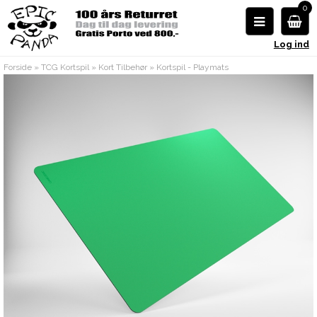
0
Log ind
Forside
»
TCG Kortspil
»
Kort Tilbehør
»
Kortspil - Playmats