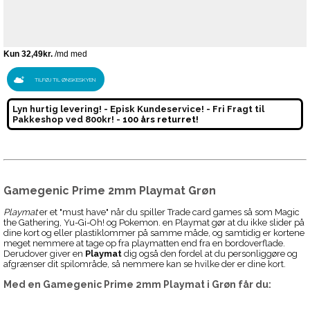
TILFØJ TIL ØNSKESKYEN
Lyn hurtig levering! - Episk Kundeservice! - Fri Fragt til
Pakkeshop ved 800kr! -
100 års returret!
Gamegenic Prime 2mm Playmat Grøn
Playmat
er et "must have" når du spiller Trade card games så som Magic
the Gathering, Yu-Gi-Oh! og Pokemon. en Playmat gør at du ikke slider på
dine kort og eller plastiklommer på samme måde, og samtidig er kortene
meget nemmere at tage op fra playmatten end fra en bordoverflade.
Derudover giver en
Playmat
dig også den fordel at du personliggøre og
afgrænser dit spilområde, så nemmere kan se hvilke der er dine kort.
Med en
Gamegenic Prime 2mm Playmat i Grøn
får du: