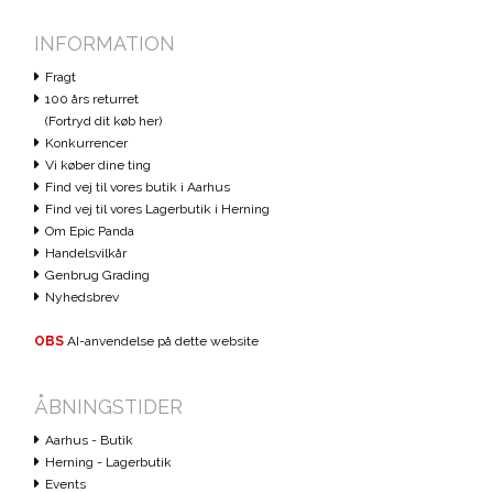
INFORMATION
Fragt
100 års returret
(Fortryd dit køb her)
Konkurrencer
Vi køber dine ting
Find vej til vores butik i Aarhus
Find vej til vores Lagerbutik i Herning
Om Epic Panda
Handelsvilkår
Genbrug Grading
Nyhedsbrev
OBS
AI-anvendelse på dette website
ÅBNINGSTIDER
Aarhus - Butik
Herning - Lagerbutik
Events