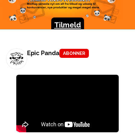
TILMELD VORES
NYHEDSBREV
Modtag seneste nyt om alt fra tilbud og udsalg til
konkurrencer, nye produkter og meget meget mere.
Tilmeld
Epic Panda
ABONNER