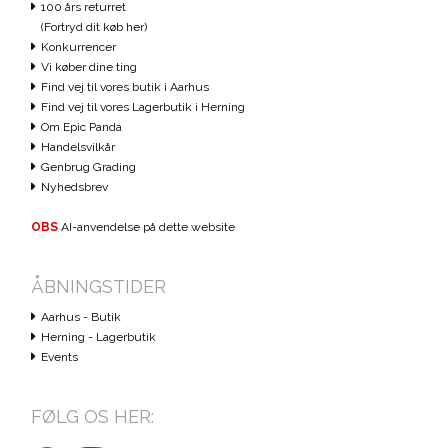
100 års returret
(Fortryd dit køb her)
Konkurrencer
Vi køber dine ting
Find vej til vores butik i Aarhus
Find vej til vores Lagerbutik i Herning
Om Epic Panda
Handelsvilkår
Genbrug Grading
Nyhedsbrev
OBS
AI-anvendelse på dette website
ÅBNINGSTIDER
Aarhus - Butik
Herning - Lagerbutik
Events
FØLG OS HER: