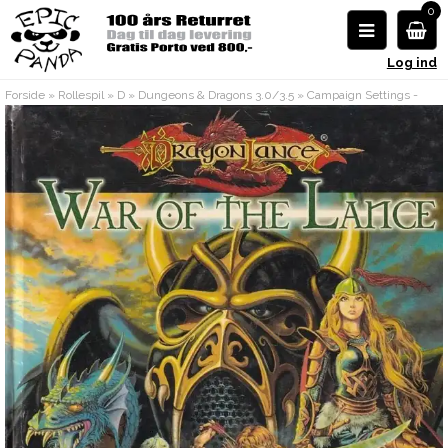
0
Log ind
Forside
»
Rollespil
»
D
»
Dungeons & Dragons 3.0/3.5
»
Campaign Settings -
3.0/3.5
»
Dragonlance - 3.0/3.5