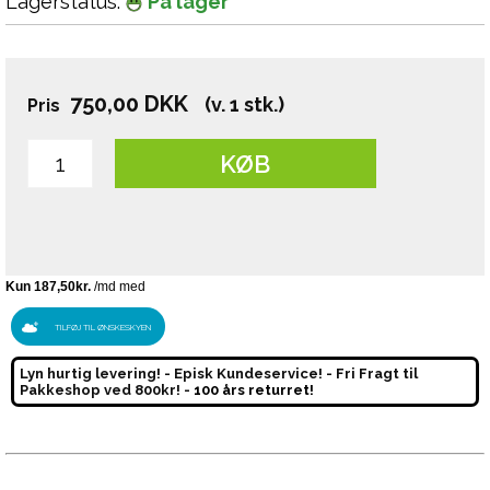
Lagerstatus:
På lager
750,00
DKK
(v. 1 stk.)
Pris
KØB
TILFØJ TIL ØNSKESKYEN
Lyn hurtig levering! - Episk Kundeservice! - Fri Fragt til
Pakkeshop ved 800kr! -
100 års returret!