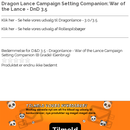
Dragon Lance Campaign Setting Companion: War of
the Lance - DnD 3.5
Klik her - Se hele vores udvalg til Dragonlance - 3.0/3.5
Klik her - Se hele vores udvalg af Rollespilsbøger
Bedømmelse for
D&D 3.5 - Dragonlance - War of the Lance Campaign
Setting Companion (B Grade) (Genbrug)
Produktet er endnu ikke bedømt
TILMELD VORES
NYHEDSBREV
Modtag seneste nyt om alt fra tilbud og udsalg til
konkurrencer, nye produkter og meget meget mere.
Tilmeld