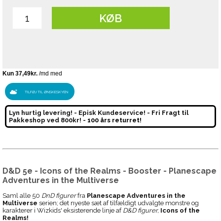
KØB
TILFØJ TIL ØNSKESKYEN
Lyn hurtig levering! - Episk Kundeservice! - Fri Fragt til
Pakkeshop ved 800kr! -
100 års returret!
D&D 5e - Icons of the Realms - Booster - Planescape
Adventures in the Multiverse
Saml alle 50
DnD figurer
fra
Planescape Adventures in the
Multiverse
serien; det nyeste sæt af tilfældigt udvalgte monstre og
karakterer i Wizkids' eksisterende linje af
D&D figurer,
Icons of the
Realms!