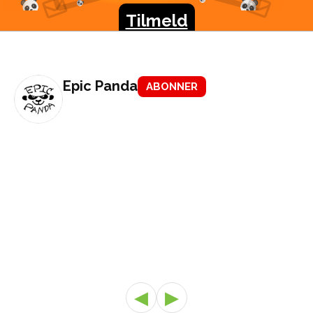
konkurrencer, nye produkter og meget meget mere.
Tilmeld
Epic Panda
ABONNER
◀
▶