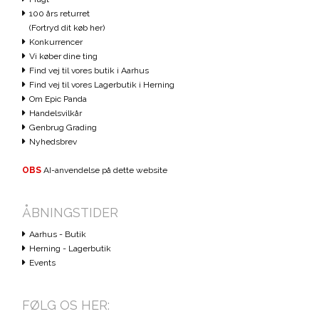
100 års returret
(Fortryd dit køb her)
Konkurrencer
Vi køber dine ting
Find vej til vores butik i Aarhus
Find vej til vores Lagerbutik i Herning
Om Epic Panda
Handelsvilkår
Genbrug Grading
Nyhedsbrev
OBS
AI-anvendelse på dette website
ÅBNINGSTIDER
Aarhus - Butik
Herning - Lagerbutik
Events
FØLG OS HER: