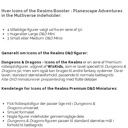
Hver
Icons of the Realms Booster - Planescape Adventures
in the Multiverse
indeholder:
4 tilfældige figurer valgt ud fra en serie af 50.
1 Huge eller Large
D&D Mini.
3 Small eller Medium
D&D Minis
Generelt om
Icons of the Realms D&D figurer:
Dungeons & Dragons - Icons of the Realms
er en serie af Premium
rollespilsfigurer, udgivet af
WizKids
,
som er lavet specielt til
Dungeons &
Dragons 5e,
men som også kan bruges til andre fantasy systemer. De er
lavet i standard størrelsesforhold, passende til normale battlegrids.
Alle
DnD miniatures
er
prepainted
og med flotte detaljer.
Kendetegn for
Icons of the Realms Premium D&D Miniatures:
Flot Rollespilsfigur der passer lige ind i
Dungeons &
Dragons
universet.
Smukt formalet.
Nogle figurer indeholder gennemsigtige dele.
Dungeons & Dragons
figuren passer til standard størrelse mål i
forhold til battlegrids.