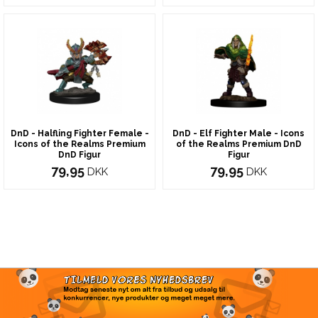
DnD - Halfling Fighter Female -
DnD - Elf Fighter Male - Icons
Icons of the Realms Premium
of the Realms Premium DnD
DnD Figur
Figur
79,95
79,95
DKK
DKK
TILMELD VORES
NYHEDSBREV
Modtag seneste nyt om alt fra tilbud og udsalg til