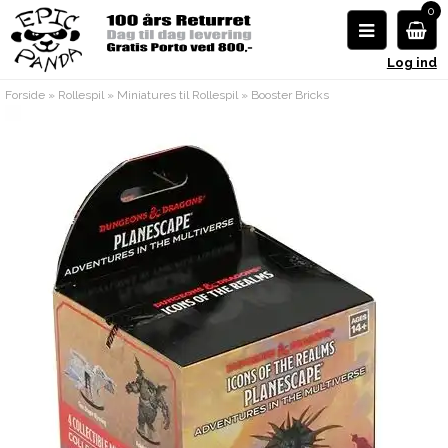
0
Log ind
Forside
»
Rollespil
»
Miniatures til Rollespil
»
Booster Bricks