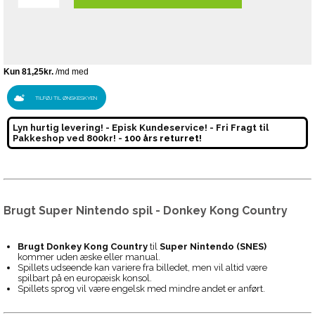
TILFØJ TIL ØNSKESKYEN
Lyn hurtig levering! - Episk Kundeservice! - Fri Fragt til
Pakkeshop ved 800kr! -
100 års returret!
Brugt Super Nintendo spil - Donkey Kong Country
Brugt Donkey Kong Country
til
Super Nintendo (SNES)
kommer uden æske eller manual.
Spillets udseende kan variere fra billedet, men vil altid være
spilbart på en europæisk konsol.
Spillets sprog vil være engelsk med mindre andet er anført.