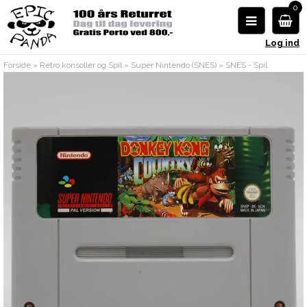
0
Log ind
Forside
»
Retro konsoller og Spil
»
Super Nintendo (SNES)
»
SNES - Spil