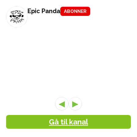
Epic Panda
ABONNER
◀
▶
Gå til kanal