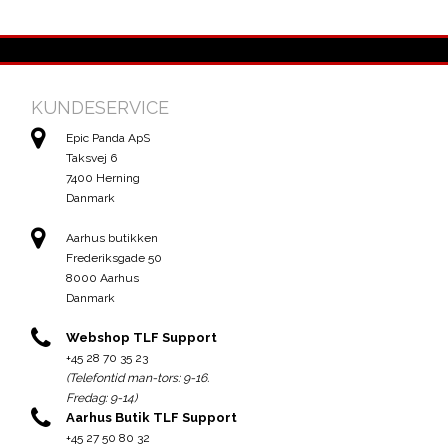
KUNDESERVICE
Epic Panda ApS
Taksvej 6
7400 Herning
Danmark
Aarhus butikken
Frederiksgade 50
8000 Aarhus
Danmark
Webshop TLF Support
+45 28 70 35 23
(Telefontid man-tors: 9-16.
Fredag: 9-14)
Aarhus Butik TLF Support
+45 27 50 80 32