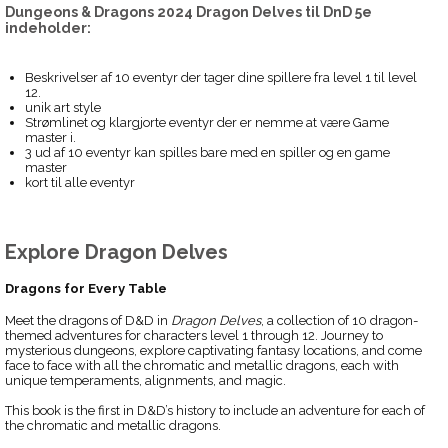
Dungeons & Dragons 2024 Dragon Delves
til
DnD 5e
indeholder:
Beskrivelser af 10 eventyr der tager dine spillere fra level 1 til level
12.
unik art style
Strømlinet og klargjorte eventyr der er nemme at være Game
master i.
3 ud af 10 eventyr kan spilles bare med en spiller og en game
master
kort til alle eventyr
Explore Dragon Delves
Dragons for Every Table
Meet the dragons of D&D in
Dragon Delves
, a collection of 10 dragon-
themed adventures for characters level 1 through 12. Journey to
mysterious dungeons, explore captivating fantasy locations, and come
face to face with all the chromatic and metallic dragons, each with
unique temperaments, alignments, and magic.
This book is the first in D&D’s history to include an adventure for each of
the chromatic and metallic dragons.