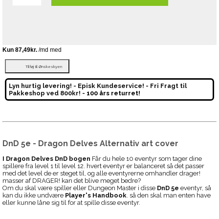
Tilføj til Ønskeskyen
Lyn hurtig levering! - Episk Kundeservice! - Fri Fragt til
Pakkeshop ved 800kr! -
100 års returret!
DnD 5e - Dragon Delves Alternativ art cover
I Dragon Delves DnD bogen
Får du hele 10 eventyr som tager dine
spillere fra level 1 til level 12. hvert eventyr er balanceret så det passer
med det level de er steget til, og alle eventyrerne omhandler drager!
masser af DRAGER! kan det blive meget bedre?
Om du skal være spiller eller Dungeon Master i disse
DnD 5e
eventyr, så
kan du ikke undvære
Player's Handbook
. så den skal man enten have
eller kunne låne sig til for at spille disse eventyr.