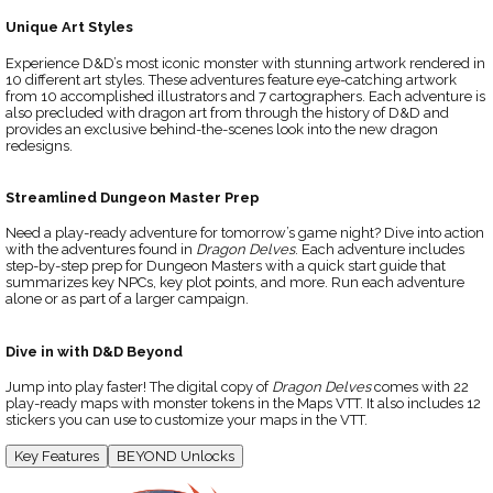
Unique Art Styles
Experience D&D’s most iconic monster with stunning artwork rendered in
10 different art styles. These adventures feature eye-catching artwork
from 10 accomplished illustrators and 7 cartographers. Each adventure is
also precluded with dragon art from through the history of D&D and
provides an exclusive behind-the-scenes look into the new dragon
redesigns.
Streamlined Dungeon Master Prep
Need a play-ready adventure for tomorrow’s game night? Dive into action
with the adventures found in
Dragon Delves
. Each adventure includes
step-by-step prep for Dungeon Masters with a quick start guide that
summarizes key NPCs, key plot points, and more. Run each adventure
alone or as part of a larger campaign.
Dive in with D&D Beyond
Jump into play faster! The digital copy of
Dragon Delves
comes with 22
play-ready maps with monster tokens in the Maps VTT. It also includes 12
stickers you can use to customize your maps in the VTT.
Key Features
BEYOND Unlocks