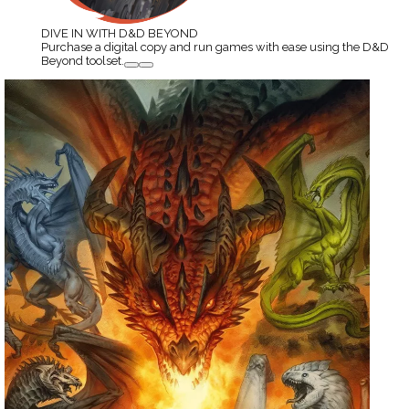
DIVE IN WITH D&D BEYOND
Purchase a digital copy and run games with ease using the D&D
Beyond toolset.