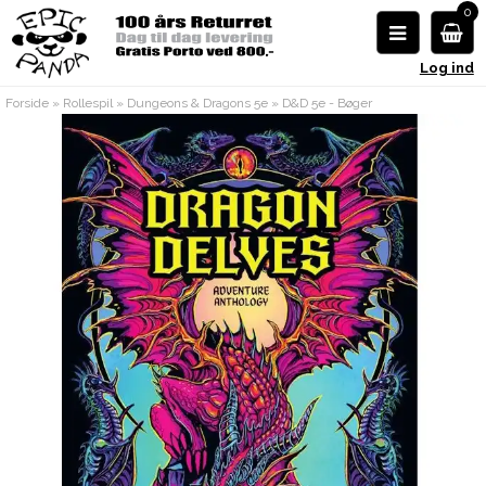
0
Log ind
Forside
»
Rollespil
»
Dungeons & Dragons 5e
»
D&D 5e - Bøger