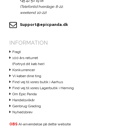
+45 42 50 19 18
(Telefontid hverdage: 8-22.
weekend: 10-22)
Support@epicpanda.dk
INFORMATION
Fragt
100 års returret
(Fortryd dit køb her)
Konkurrencer
Vi køber dine ting
Find vej til vores butik i Aarhus
Find vej til vores Lagerbutik i Herning
Om Epic Panda
Handelsvilkår
Genbrug Grading
Nyhedsbrev
OBS
AI-anvendelse på dette website