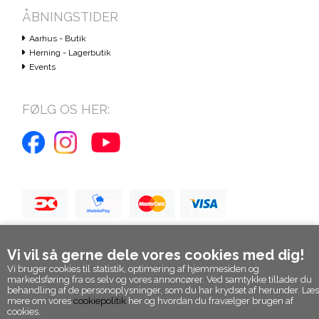
ÅBNINGSTIDER
Aarhus - Butik
Herning - Lagerbutik
Events
FØLG OS HER:
Vi vil så gerne dele vores cookies med dig!
Vi bruger cookies til statistik, optimering af hjemmesiden og
markedsføring fra os selv og vores annoncører. Ved samtykke tillader du
behandling af de personoplysninger, som du har krydset af herunder. Læs
mere om vores
cookiepolitik
her og hvordan du fravælger brugen af
cookies.