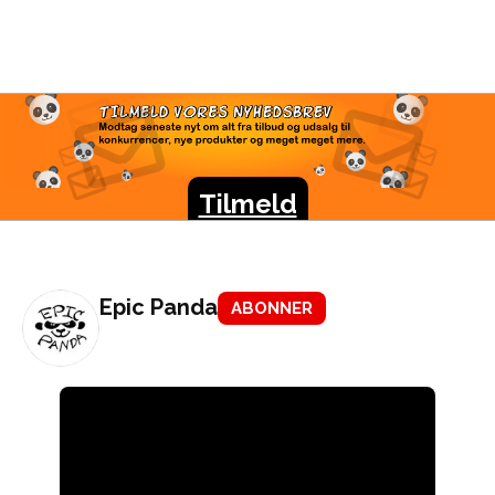
TILMELD VORES
NYHEDSBREV
Modtag seneste nyt om alt fra tilbud og udsalg til
konkurrencer, nye produkter og meget meget mere.
Tilmeld
Epic Panda
ABONNER