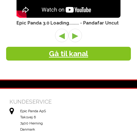
Epic Panda 3.0 Loading........ - Pandafar Uncut
◀
▶
Gå til kanal
KUNDESERVICE
Epic Panda ApS
Taksvej 6
7400 Herning
Danmark