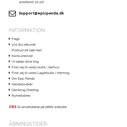
weekend: 10-22)
Support@epicpanda.dk
INFORMATION
Fragt
100 års returret
(Fortryd dit køb her)
Konkurrencer
Vi køber dine ting
Find vej til vores butik i Aarhus
Find vej til vores Lagerbutik i Herning
Om Epic Panda
Handelsvilkår
Genbrug Grading
Nyhedsbrev
OBS
AI-anvendelse på dette website
ÅBNINGSTIDER