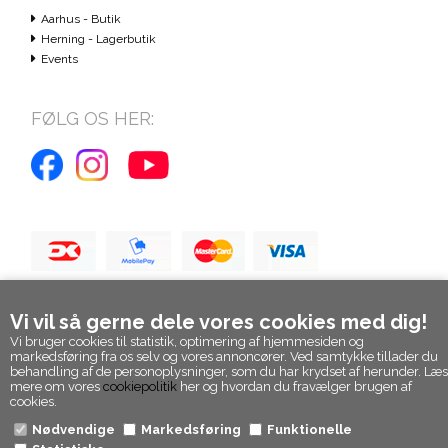
Aarhus - Butik
Herning - Lagerbutik
Events
FØLG OS HER:
Vi vil så gerne dele vores cookies med dig!
Vi bruger cookies til statistik, optimering af hjemmesiden og
markedsføring fra os selv og vores annoncører. Ved samtykke tillader du
behandling af de personoplysninger, som du har krydset af herunder. Læs
mere om vores
cookiepolitik
her og hvordan du fravælger brugen af
cookies.
Nødvendige
Markedsføring
Funktionelle