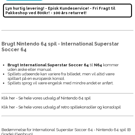
Lyn hurtig levering! - Episk Kundeservice! - Fri Fragt til
Pakkeshop ved 800kr! -
100 års returret!
Brugt Nintendo 64 spil - International Superstar
Soccer 64
Brugt
International Superstar Soccer 64
til
N64
kommer
uden æske eller manual.
Spillets udseende kan variere fra billedet, men vil altid være
spilbart på en europæisk konsol.
Spillets sprog vil være engelsk med mindre andet er anført.
Klik her - Se hele vores udvalg af Nintendo 64 spil
Klik her - Se hele vores udvalg af retro spillekonsoller og konsolspil
Bedømmelse for
International Superstar Soccer 64 - Nintendo 64 spil (B
Grade) (Genbrug)