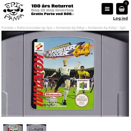
0
Log ind
Forside
»
Retro konsoller og Spil
»
Nintendo 64 (N64)
»
Nintendo 64 (N64) - Spil