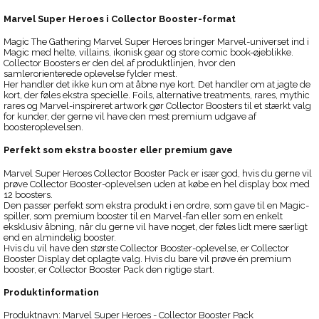
Marvel Super Heroes i Collector Booster-format
Magic The Gathering Marvel Super Heroes bringer Marvel-universet ind i
Magic med helte, villains, ikonisk gear og store comic book-øjeblikke.
Collector Boosters er den del af produktlinjen, hvor den
samlerorienterede oplevelse fylder mest.
Her handler det ikke kun om at åbne nye kort. Det handler om at jagte de
kort, der føles ekstra specielle. Foils, alternative treatments, rares, mythic
rares og Marvel-inspireret artwork gør Collector Boosters til et stærkt valg
for kunder, der gerne vil have den mest premium udgave af
boosteroplevelsen.
Perfekt som ekstra booster eller premium gave
Marvel Super Heroes Collector Booster Pack er især god, hvis du gerne vil
prøve Collector Booster-oplevelsen uden at købe en hel display box med
12 boosters.
Den passer perfekt som ekstra produkt i en ordre, som gave til en Magic-
spiller, som premium booster til en Marvel-fan eller som en enkelt
eksklusiv åbning, når du gerne vil have noget, der føles lidt mere særligt
end en almindelig booster.
Hvis du vil have den største Collector Booster-oplevelse, er Collector
Booster Display det oplagte valg. Hvis du bare vil prøve én premium
booster, er Collector Booster Pack den rigtige start.
Produktinformation
Produktnavn: Marvel Super Heroes - Collector Booster Pack