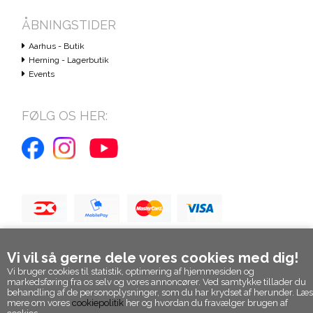
ÅBNINGSTIDER
Aarhus - Butik
Herning - Lagerbutik
Events
FØLG OS HER:
Vi vil så gerne dele vores cookies med dig!
Vi bruger cookies til statistik, optimering af hjemmesiden og
markedsføring fra os selv og vores annoncører. Ved samtykke tillader du
behandling af de personoplysninger, som du har krydset af herunder. Læs
mere om vores
cookiepolitik
her og hvordan du fravælger brugen af