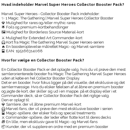
Hvad indeholder Marvel Super Heroes Collector Booster Pack?
Marvel Super Heroes - Collector Booster Pack indeholder:
✨ 1 Magic: The Gathering | Marvel Super Heroes Collector Booster
💎 Mulighed for rares og/eller mythic rares
🌟 Foils og premium-kortbehandlinger
🖼️ Mulighed for Borderless Source Material-kort
⚔️ Mulighed for Extended Art Commander-kort
🦸 Kort fra Magic The Gathering Marvel Super Heroes-serien
🔥 En boosteroplevelse målrettet Magic- og Marvel-samlere
🎴 EAN: 195166314068
Hvorfor vælge en Collector Booster Pack?
En Collector Booster Pack er det oplagte valg, hvis du vil prøve den mest
samlerorienterede booster fra Magic The Gathering Marvel Super Heroes
uden at købe en hel Collector Booster Display.
Det er en booster, hvor fokus ligger på det visuelle, det eksklusive og det
samlermæssige. Hvis du elsker følelsen af at åbne en premium booster
og jagte de kort, der skiller sig ud i en mappe, på et display eller i et
Commander deck, så er Collector Booster Pack det rigtige valg.
Den er oplagt til:
💎 Samlere, der vil åbne premium Marvel-kort
🦸 Marvel-fans, der vil prøve den mest eksklusive booster i serien
🎴 Magic-spillere, der elsker foils og special treatments
⚔️ Commander-spillere, der leder efter flotte kort til deres decks
🎁 En lille, men eksklusiv gave til Magic- og Marvel-fans
📦 Kunder, der vil supplere en ordre med en premium booster