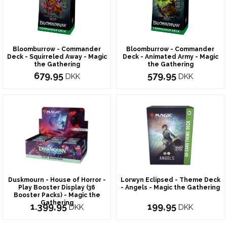
Bloomburrow - Commander
Bloomburrow - Commander
Deck - Squirreled Away - Magic
Deck - Animated Army - Magic
the Gathering
the Gathering
679,95
579,95
DKK
DKK
Duskmourn - House of Horror -
Lorwyn Eclipsed - Theme Deck
Play Booster Display (36
- Angels - Magic the Gathering
Booster Packs) - Magic the
Gathering
1.399,95
199,95
DKK
DKK