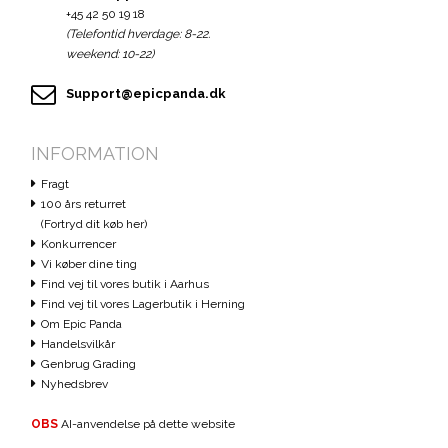
+45 42 50 19 18
(Telefontid hverdage: 8-22.
weekend: 10-22)
Support@epicpanda.dk
INFORMATION
Fragt
100 års returret
(Fortryd dit køb her)
Konkurrencer
Vi køber dine ting
Find vej til vores butik i Aarhus
Find vej til vores Lagerbutik i Herning
Om Epic Panda
Handelsvilkår
Genbrug Grading
Nyhedsbrev
OBS
AI-anvendelse på dette website