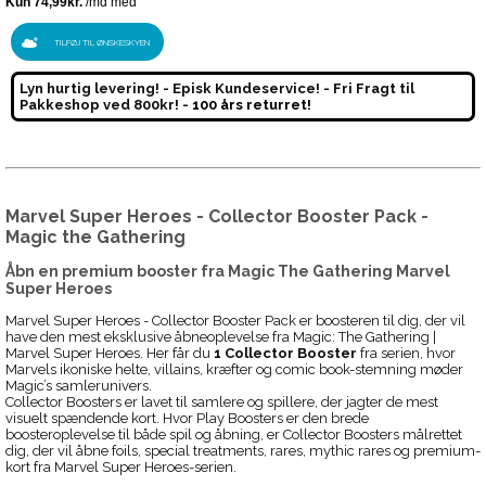
TILFØJ TIL ØNSKESKYEN
Lyn hurtig levering! - Episk Kundeservice! - Fri Fragt til
Pakkeshop ved 800kr! -
100 års returret!
Marvel Super Heroes - Collector Booster Pack -
Magic the Gathering
Åbn en premium booster fra Magic The Gathering Marvel
Super Heroes
Marvel Super Heroes - Collector Booster Pack er boosteren til dig, der vil
have den mest eksklusive åbneoplevelse fra Magic: The Gathering |
Marvel Super Heroes. Her får du
1 Collector Booster
fra serien, hvor
Marvels ikoniske helte, villains, kræfter og comic book-stemning møder
Magic’s samlerunivers.
Collector Boosters er lavet til samlere og spillere, der jagter de mest
visuelt spændende kort. Hvor Play Boosters er den brede
boosteroplevelse til både spil og åbning, er Collector Boosters målrettet
dig, der vil åbne foils, special treatments, rares, mythic rares og premium-
kort fra Marvel Super Heroes-serien.