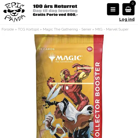
0
Log ind
Forside
»
TCG Kortspil
»
Magic The Gathering - Serier
»
MtG - Marvel Super
Heroes