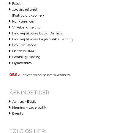
Fragt
100 års returret
(Fortryd dit køb her)
Konkurrencer
Vi køber dine ting
Find vej til vores butik i Aarhus
Find vej til vores Lagerbutik i Herning
Om Epic Panda
Handelsvilkår
Genbrug Grading
Nyhedsbrev
OBS
AI-anvendelse på dette website
ÅBNINGSTIDER
Aarhus - Butik
Herning - Lagerbutik
Events
FØLG OS HER: