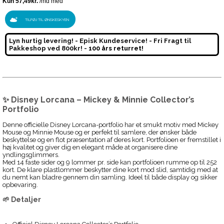
TILFØJ TIL ØNSKESKYEN
Lyn hurtig levering! - Episk Kundeservice! - Fri Fragt til
Pakkeshop ved 800kr! -
100 års returret!
✨ Disney Lorcana – Mickey & Minnie Collector’s
Portfolio
Denne officielle Disney Lorcana-portfolio har et smukt motiv med Mickey
Mouse og Minnie Mouse og er perfekt til samlere, der ønsker både
beskyttelse og en flot præsentation af deres kort. Portfolioen er fremstillet i
høj kvalitet og giver dig en elegant måde at organisere dine
yndlingsglimmers.
Med 14 faste sider og 9 lommer pr. side kan portfolioen rumme op til 252
kort. De klare plastlommer beskytter dine kort mod slid, samtidig med at
du nemt kan bladre gennem din samling. Ideel til både display og sikker
opbevaring.
🌱 Detaljer