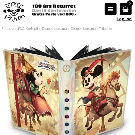
0
Log ind
Forside
»
TCG Kortspil
»
Disney Lorcana
»
Disney Lorcana - Tilbehør