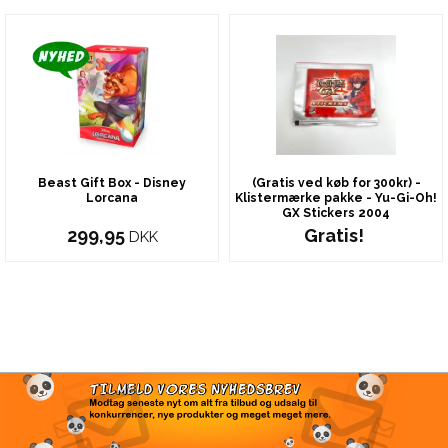
Beast Gift Box - Disney
(Gratis ved køb for 300kr) -
Lorcana
Klistermærke pakke - Yu-Gi-Oh!
GX Stickers 2004
299,95
Gratis!
DKK
TILMELD VORES
NYHEDSBREV
Modtag seneste nyt om alt fra tilbud og udsalg til