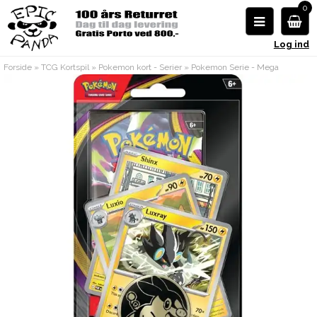
0
Log ind
Forside
»
TCG Kortspil
»
Pokemon kort - Serier
»
Pokemon Serie - Mega
Evolution 5 - Pitch Black