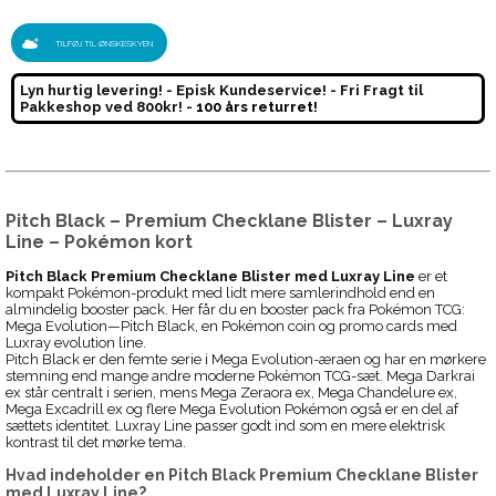
TILFØJ TIL ØNSKESKYEN
Lyn hurtig levering! - Episk Kundeservice! - Fri Fragt til
Pakkeshop ved 800kr! -
100 års returret!
Pitch Black – Premium Checklane Blister – Luxray
Line – Pokémon kort
Pitch Black Premium Checklane Blister med Luxray Line
er et
kompakt Pokémon-produkt med lidt mere samlerindhold end en
almindelig booster pack. Her får du en booster pack fra Pokémon TCG:
Mega Evolution—Pitch Black, en Pokémon coin og promo cards med
Luxray evolution line.
Pitch Black er den femte serie i Mega Evolution-æraen og har en mørkere
stemning end mange andre moderne Pokémon TCG-sæt. Mega Darkrai
ex står centralt i serien, mens Mega Zeraora ex, Mega Chandelure ex,
Mega Excadrill ex og flere Mega Evolution Pokémon også er en del af
sættets identitet. Luxray Line passer godt ind som en mere elektrisk
kontrast til det mørke tema.
Hvad indeholder en Pitch Black Premium Checklane Blister
med Luxray Line?