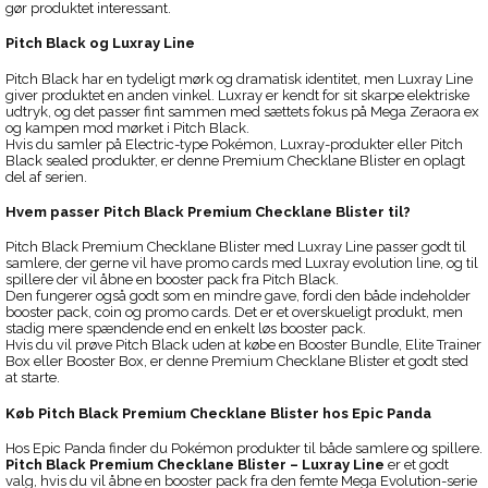
gør produktet interessant.
Pitch Black og Luxray Line
Pitch Black har en tydeligt mørk og dramatisk identitet, men Luxray Line
giver produktet en anden vinkel. Luxray er kendt for sit skarpe elektriske
udtryk, og det passer fint sammen med sættets fokus på Mega Zeraora ex
og kampen mod mørket i Pitch Black.
Hvis du samler på Electric-type Pokémon, Luxray-produkter eller Pitch
Black sealed produkter, er denne Premium Checklane Blister en oplagt
del af serien.
Hvem passer Pitch Black Premium Checklane Blister til?
Pitch Black Premium Checklane Blister med Luxray Line passer godt til
samlere, der gerne vil have promo cards med Luxray evolution line, og til
spillere der vil åbne en booster pack fra Pitch Black.
Den fungerer også godt som en mindre gave, fordi den både indeholder
booster pack, coin og promo cards. Det er et overskueligt produkt, men
stadig mere spændende end en enkelt løs booster pack.
Hvis du vil prøve Pitch Black uden at købe en Booster Bundle, Elite Trainer
Box eller Booster Box, er denne Premium Checklane Blister et godt sted
at starte.
Køb Pitch Black Premium Checklane Blister hos Epic Panda
Hos Epic Panda finder du Pokémon produkter til både samlere og spillere.
Pitch Black Premium Checklane Blister – Luxray Line
er et godt
valg, hvis du vil åbne en booster pack fra den femte Mega Evolution-serie