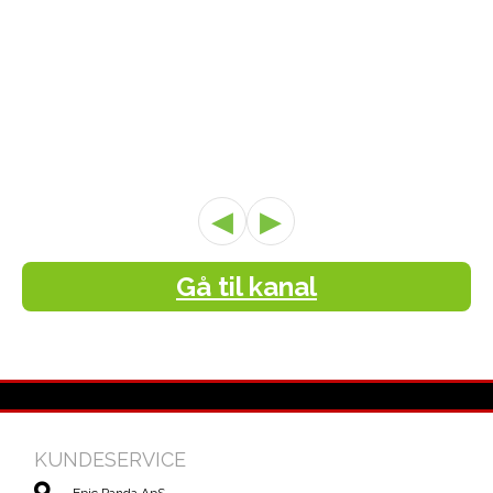
◀
▶
Gå til kanal
KUNDESERVICE