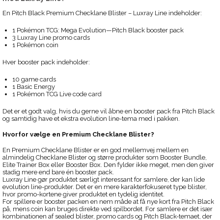
En Pitch Black Premium Checklane Blister – Luxray Line indeholder:
1 Pokémon TCG: Mega Evolution—Pitch Black booster pack
3 Luxray Line promo cards
1 Pokémon coin
Hver booster pack indeholder:
10 game cards
1 Basic Energy
1 Pokémon TCG Live code card
Det er et godt valg, hvis du gerne vil åbne en booster pack fra Pitch Black
og samtidig have et ekstra evolution line-tema med i pakken.
Hvorfor vælge en Premium Checklane Blister?
En Premium Checklane Blister er en god mellemvej mellem en
almindelig Checklane Blister og større produkter som Booster Bundle,
Elite Trainer Box eller Booster Box. Den fylder ikke meget, men den giver
stadig mere end bare én booster pack.
Luxray Line gør produktet særligt interessant for samlere, der kan lide
evolution line-produkter. Det er en mere karakterfokuseret type blister,
hvor promo-kortene giver produktet en tydelig identitet.
For spillere er booster packen en nem måde at få nye kort fra Pitch Black
på, mens coin kan bruges direkte ved spilbordet. For samlere er det især
kombinationen af sealed blister, promo cards og Pitch Black-temaet, der