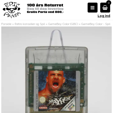
0
Log ind
Forside
»
Retro konsoller og Spil
»
GameBoy Color (GBC)
»
GameBoy Color - Spil