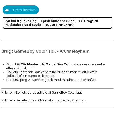
TILFØJ TIL ØNSKESKYEN
Lyn hurtig levering! - Episk Kundeservice! - Fri Fragt til
Pakkeshop ved 800kr! -
100 års returret!
Brugt GameBoy Color spil - WCW Mayhem
Brugt WCW Mayhem
til
Game Boy Color
kommer uden æske
eller manual.
Spillets udseende kan variere fra billedet, men vil altid være
spilbart på en europæisk konsol.
Spillets sprog vil være engelsk med mindre andet er anført.
Klik her - Se hele vores udvalg af GameBoy Color spil
Klik her - Se hele vores udvalg af konsoller og konsolspil